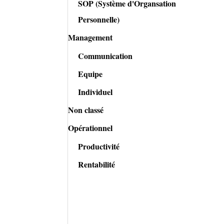
r
SOP (Système d'Organsation
:
Personnelle)
Management
Communication
Equipe
Individuel
Non classé
Opérationnel
Productivité
Rentabilité