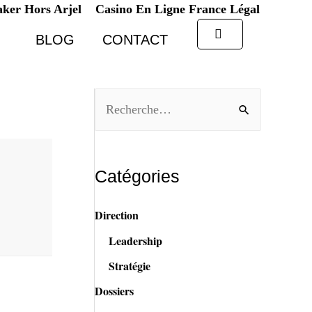
ker Hors Arjel
Casino En Ligne France Légal
BLOG
CONTACT
R
e
c
Catégories
h
e
Direction
r
Leadership
c
Stratégie
h
e
Dossiers