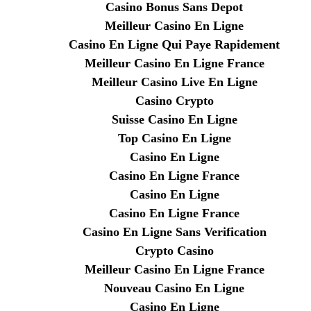
Casino Bonus Sans Depot
Meilleur Casino En Ligne
Casino En Ligne Qui Paye Rapidement
Meilleur Casino En Ligne France
Meilleur Casino Live En Ligne
Casino Crypto
Suisse Casino En Ligne
Top Casino En Ligne
Casino En Ligne
Casino En Ligne France
Casino En Ligne
Casino En Ligne France
Casino En Ligne Sans Verification
Crypto Casino
Meilleur Casino En Ligne France
Nouveau Casino En Ligne
Casino En Ligne