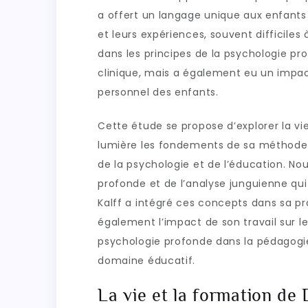
a offert un langage unique aux enfants p
et leurs expériences, souvent difficile
dans les principes de la psychologie p
clinique, mais a également eu un impac
personnel des enfants.
Cette étude se propose d’explorer la vi
lumière les fondements de sa méthode 
de la psychologie et de l’éducation. No
profonde et de l’analyse junguienne q
Kalff a intégré ces concepts dans sa pr
également l’impact de son travail sur le
psychologie profonde dans la pédagogie 
domaine éducatif.
La vie et la formation de