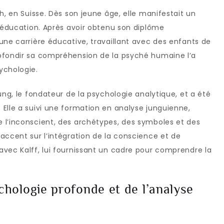
h, en Suisse. Dès son jeune âge, elle manifestait un
l’éducation. Après avoir obtenu son diplôme
une carrière éducative, travaillant avec des enfants de
ofondir sa compréhension de la psyché humaine l’a
ychologie.
ung, le fondateur de la psychologie analytique, et a été
Elle a suivi une formation en analyse junguienne,
 l’inconscient, des archétypes, des symboles et des
accent sur l’intégration de la conscience et de
vec Kalff, lui fournissant un cadre pour comprendre la
hologie profonde et de l’analyse