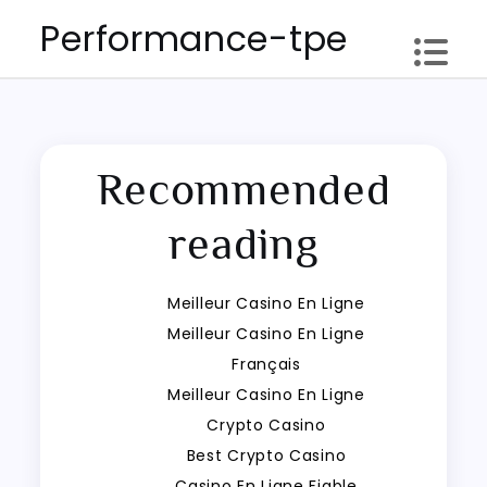
Aller
Performance-tpe
au
contenu
Recommended
reading
Meilleur Casino En Ligne
Meilleur Casino En Ligne
Français
Meilleur Casino En Ligne
Crypto Casino
Best Crypto Casino
Casino En Ligne Fiable