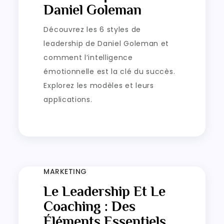
Daniel Goleman
Découvrez les 6 styles de
leadership de Daniel Goleman et
comment l’intelligence
émotionnelle est la clé du succès.
Explorez les modèles et leurs
applications.
MARKETING
Le Leadership Et Le
Coaching : Des
Éléments Essentiels