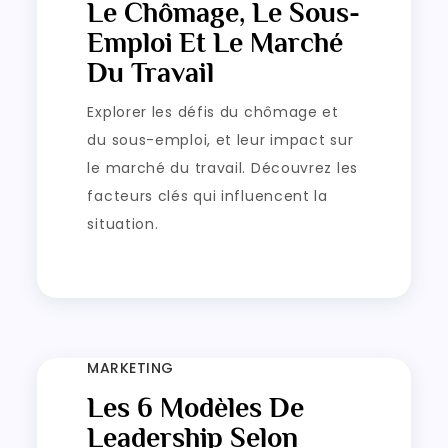
Le Chômage, Le Sous-
Emploi Et Le Marché
Du Travail
Explorer les défis du chômage et
du sous-emploi, et leur impact sur
le marché du travail. Découvrez les
facteurs clés qui influencent la
situation.
MARKETING
Les 6 Modèles De
Leadership Selon