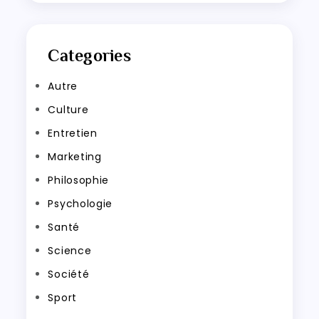
Categories
Autre
Culture
Entretien
Marketing
Philosophie
Psychologie
Santé
Science
Société
Sport