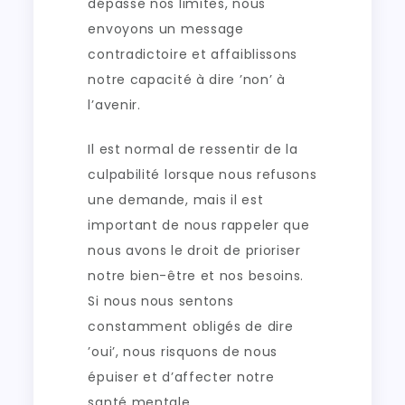
dépasse nos limites, nous
envoyons un message
contradictoire et affaiblissons
notre capacité à dire ’non’ à
l’avenir.
Il est normal de ressentir de la
culpabilité lorsque nous refusons
une demande, mais il est
important de nous rappeler que
nous avons le droit de prioriser
notre bien-être et nos besoins.
Si nous nous sentons
constamment obligés de dire
’oui’, nous risquons de nous
épuiser et d’affecter notre
santé mentale.