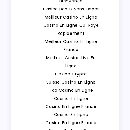
Bienvenue
Casino Bonus Sans Depot
Meilleur Casino En Ligne
Casino En Ligne Qui Paye
Rapidement
Meilleur Casino En Ligne
France
Meilleur Casino Live En
Ligne
Casino Crypto
Suisse Casino En Ligne
Top Casino En Ligne
Casino En Ligne
Casino En Ligne France
Casino En Ligne
Casino En Ligne France