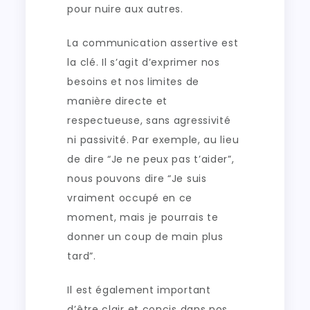
pour nuire aux autres.
La communication assertive est
la clé. Il s’agit d’exprimer nos
besoins et nos limites de
manière directe et
respectueuse, sans agressivité
ni passivité. Par exemple, au lieu
de dire “Je ne peux pas t’aider”,
nous pouvons dire “Je suis
vraiment occupé en ce
moment, mais je pourrais te
donner un coup de main plus
tard”.
Il est également important
d’être clair et concis dans nos