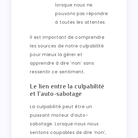
lorsque nous ne
pouvons pas répondre
à toutes les attentes.
Il est important de comprendre
les sources de notre culpabilité
pour mieux la gérer et
apprendre à dire ’non’ sans
ressentir ce sentiment.
Le lien entre la culpabilité
et l’auto-sabotage
La culpabilité peut être un
puissant moteur d’auto-
sabotage. Lorsque nous nous
sentons coupables de dire ’non’,