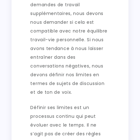
demandes de travail
supplémentaires, nous devons
nous demander si cela est
compatible avec notre équilibre
travail-vie personnelle. Si nous
avons tendance à nous laisser
entraîner dans des
conversations négatives, nous
devons définir nos limites en
termes de sujets de discussion
et de ton de voix.
Définir ses limites est un
processus continu qui peut
évoluer avec le temps. Il ne
s’agit pas de créer des règles