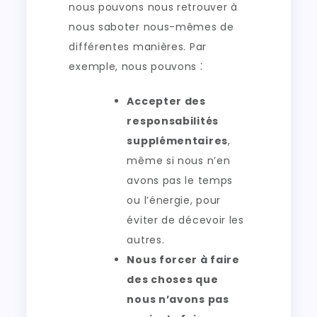
nous pouvons nous retrouver à
nous saboter nous-mêmes de
différentes manières. Par
exemple, nous pouvons ⁚
Accepter des
responsabilités
supplémentaires
,
même si nous n’en
avons pas le temps
ou l’énergie, pour
éviter de décevoir les
autres.
Nous forcer à faire
des choses que
nous n’avons pas