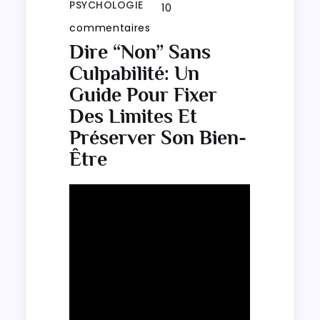
PSYCHOLOGIE
10
sur
commentaires
Dire
Dire “non” Sans
“non”
Culpabilité: Un
sans
Guide Pour Fixer
culpabilité:
Des Limites Et
un
Préserver Son Bien-
guide
Être
pour
fixer
des
limites
et
préserver
son
bien-