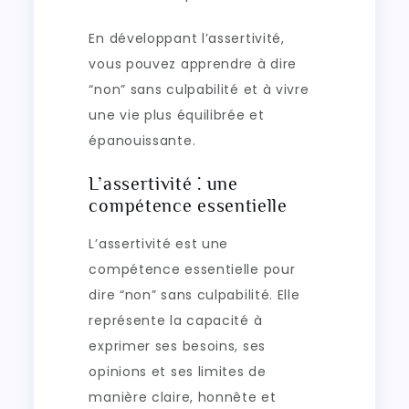
En développant l’assertivité,
vous pouvez apprendre à dire
“non” sans culpabilité et à vivre
une vie plus équilibrée et
épanouissante.
L’assertivité ⁚ une
compétence essentielle
L’assertivité est une
compétence essentielle pour
dire “non” sans culpabilité. Elle
représente la capacité à
exprimer ses besoins, ses
opinions et ses limites de
manière claire, honnête et