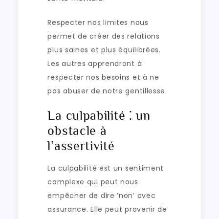
Respecter nos limites nous
permet de créer des relations
plus saines et plus équilibrées.
Les autres apprendront à
respecter nos besoins et à ne
pas abuser de notre gentillesse.
La culpabilité ⁚ un
obstacle à
l’assertivité
La culpabilité est un sentiment
complexe qui peut nous
empêcher de dire ’non’ avec
assurance. Elle peut provenir de