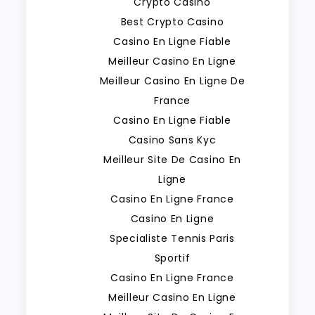
Crypto Casino
Best Crypto Casino
Casino En Ligne Fiable
Meilleur Casino En Ligne
Meilleur Casino En Ligne De
France
Casino En Ligne Fiable
Casino Sans Kyc
Meilleur Site De Casino En
Ligne
Casino En Ligne France
Casino En Ligne
Specialiste Tennis Paris
Sportif
Casino En Ligne France
Meilleur Casino En Ligne