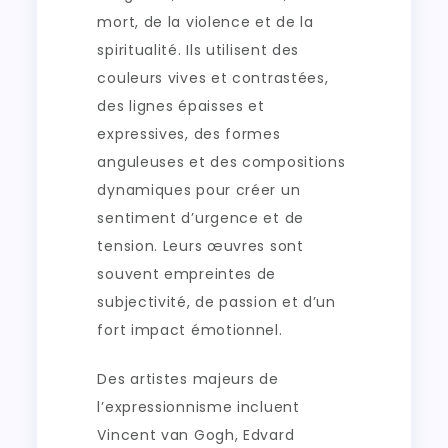
mort, de la violence et de la
spiritualité. Ils utilisent des
couleurs vives et contrastées,
des lignes épaisses et
expressives, des formes
anguleuses et des compositions
dynamiques pour créer un
sentiment d’urgence et de
tension. Leurs œuvres sont
souvent empreintes de
subjectivité, de passion et d’un
fort impact émotionnel.
Des artistes majeurs de
l’expressionnisme incluent
Vincent van Gogh, Edvard