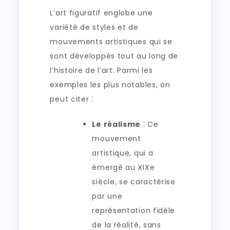
L’art figuratif englobe une
variété de styles et de
mouvements artistiques qui se
sont développés tout au long de
l’histoire de l’art. Parmi les
exemples les plus notables, on
peut citer ⁚
Le réalisme
⁚ Ce
mouvement
artistique, qui a
émergé au XIXe
siècle, se caractérise
par une
représentation fidèle
de la réalité, sans