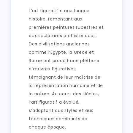
L’art figuratif a une longue
histoire, remontant aux
premières peintures rupestres et
aux sculptures préhistoriques.
Des civilisations anciennes
comme l’Égypte, la Grèce et
Rome ont produit une pléthore
d’œuvres figuratives,
témoignant de leur maîtrise de
la représentation humaine et de
la nature. Au cours des siècles,
l’art figuratif a évolué,
s’adaptant aux styles et aux
techniques dominants de
chaque époque.