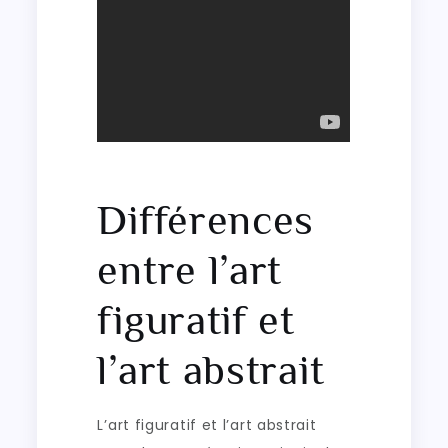
Différences
entre l’art
figuratif et
l’art abstrait
L’art figuratif et l’art abstrait