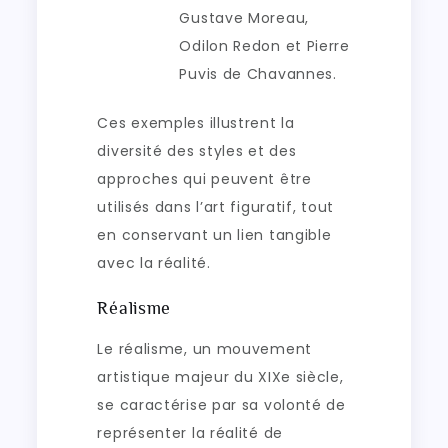
Gustave Moreau,
Odilon Redon et Pierre
Puvis de Chavannes.
Ces exemples illustrent la
diversité des styles et des
approches qui peuvent être
utilisés dans l’art figuratif, tout
en conservant un lien tangible
avec la réalité.
Réalisme
Le réalisme, un mouvement
artistique majeur du XIXe siècle,
se caractérise par sa volonté de
représenter la réalité de