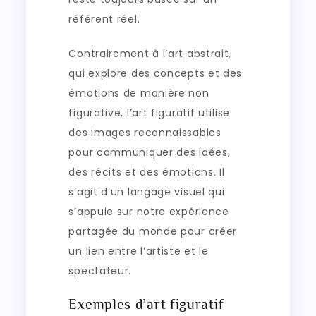
référent réel.
Contrairement à l’art abstrait,
qui explore des concepts et des
émotions de manière non
figurative, l’art figuratif utilise
des images reconnaissables
pour communiquer des idées,
des récits et des émotions. Il
s’agit d’un langage visuel qui
s’appuie sur notre expérience
partagée du monde pour créer
un lien entre l’artiste et le
spectateur.
Exemples d’art figuratif