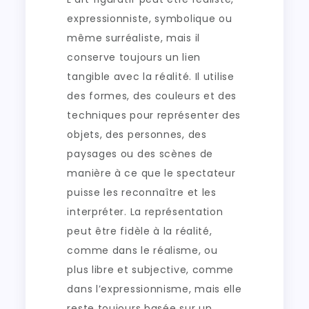
expressionniste, symbolique ou
même surréaliste, mais il
conserve toujours un lien
tangible avec la réalité. Il utilise
des formes, des couleurs et des
techniques pour représenter des
objets, des personnes, des
paysages ou des scènes de
manière à ce que le spectateur
puisse les reconnaître et les
interpréter. La représentation
peut être fidèle à la réalité,
comme dans le réalisme, ou
plus libre et subjective, comme
dans l’expressionnisme, mais elle
reste toujours basée sur un