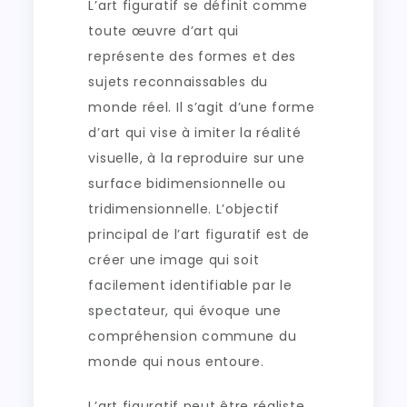
L’art figuratif se définit comme
toute œuvre d’art qui
représente des formes et des
sujets reconnaissables du
monde réel. Il s’agit d’une forme
d’art qui vise à imiter la réalité
visuelle, à la reproduire sur une
surface bidimensionnelle ou
tridimensionnelle. L’objectif
principal de l’art figuratif est de
créer une image qui soit
facilement identifiable par le
spectateur, qui évoque une
compréhension commune du
monde qui nous entoure.
L’art figuratif peut être réaliste,