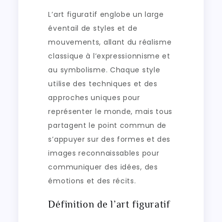
L’art figuratif englobe un large
éventail de styles et de
mouvements, allant du réalisme
classique à l’expressionnisme et
au symbolisme. Chaque style
utilise des techniques et des
approches uniques pour
représenter le monde, mais tous
partagent le point commun de
s’appuyer sur des formes et des
images reconnaissables pour
communiquer des idées, des
émotions et des récits.
Définition de l’art figuratif