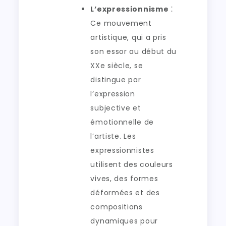
L’expressionnisme
⁚
Ce mouvement
artistique, qui a pris
son essor au début du
XXe siècle, se
distingue par
l’expression
subjective et
émotionnelle de
l’artiste. Les
expressionnistes
utilisent des couleurs
vives, des formes
déformées et des
compositions
dynamiques pour