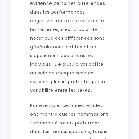
évidence certaines différences
dans les performances
cognitives entre les hommes et
les femmes, il est crucial de
noter que ces différences sont
généralement petites et ne
s’appliquent pas à tous les
individus․ De plus, la variabilité
au sein de chaque sexe est
souvent plus importante que la
variabilité entre les sexes․
Par exemple, certaines études
ont montré que les hommes ont
tendance à mieux performer
dans les tâches spatiales, tandis