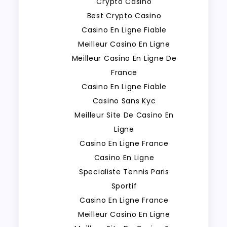
Crypto Casino
Best Crypto Casino
Casino En Ligne Fiable
Meilleur Casino En Ligne
Meilleur Casino En Ligne De
France
Casino En Ligne Fiable
Casino Sans Kyc
Meilleur Site De Casino En
Ligne
Casino En Ligne France
Casino En Ligne
Specialiste Tennis Paris
Sportif
Casino En Ligne France
Meilleur Casino En Ligne