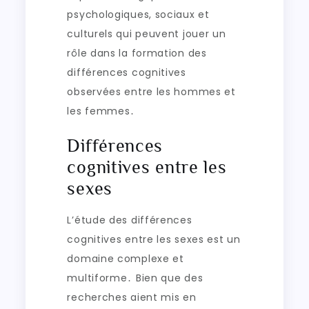
psychologiques, sociaux et
culturels qui peuvent jouer un
rôle dans la formation des
différences cognitives
observées entre les hommes et
les femmes․
Différences
cognitives entre les
sexes
L’étude des différences
cognitives entre les sexes est un
domaine complexe et
multiforme․ Bien que des
recherches aient mis en