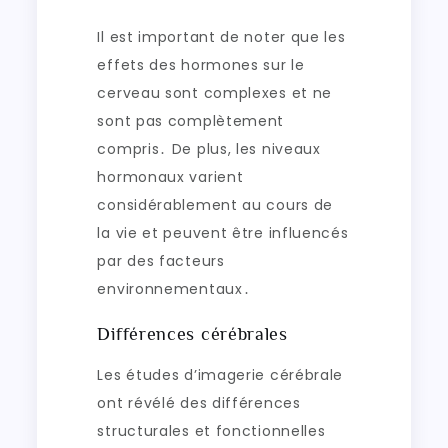
Il est important de noter que les
effets des hormones sur le
cerveau sont complexes et ne
sont pas complètement
compris․ De plus, les niveaux
hormonaux varient
considérablement au cours de
la vie et peuvent être influencés
par des facteurs
environnementaux․
Différences cérébrales
Les études d’imagerie cérébrale
ont révélé des différences
structurales et fonctionnelles