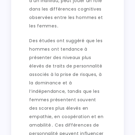
d’un individu, peut jouer un rôle
dans les différences cognitives
observées entre les hommes et
les femmes․
Des études ont suggéré que les
hommes ont tendance à
présenter des niveaux plus
élevés de traits de personnalité
associés à la prise de risques, à
la dominance et à
l’indépendance, tandis que les
femmes présentent souvent
des scores plus élevés en
empathie, en coopération et en
amabilité․ Ces différences de
personnalité peuvent influencer