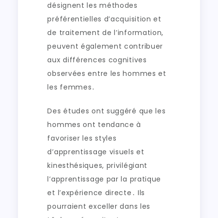
désignent les méthodes
préférentielles d’acquisition et
de traitement de l’information,
peuvent également contribuer
aux différences cognitives
observées entre les hommes et
les femmes․
Des études ont suggéré que les
hommes ont tendance à
favoriser les styles
d’apprentissage visuels et
kinesthésiques, privilégiant
l’apprentissage par la pratique
et l’expérience directe․ Ils
pourraient exceller dans les