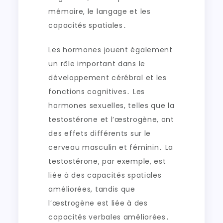
mémoire, le langage et les
capacités spatiales․
Les hormones jouent également
un rôle important dans le
développement cérébral et les
fonctions cognitives․ Les
hormones sexuelles, telles que la
testostérone et l’œstrogène, ont
des effets différents sur le
cerveau masculin et féminin․ La
testostérone, par exemple, est
liée à des capacités spatiales
améliorées, tandis que
l’œstrogène est liée à des
capacités verbales améliorées․