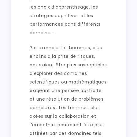
les choix d’apprentissage, les
stratégies cognitives et les
performances dans différents
domaines․
Par exemple, les hommes, plus
enclins à la prise de risques,
pourraient être plus susceptibles
d’explorer des domaines
scientifiques ou mathématiques
exigeant une pensée abstraite
et une résolution de problèmes
complexes․ Les femmes, plus
axées sur la collaboration et
l’empathie, pourraient être plus
attirées par des domaines tels