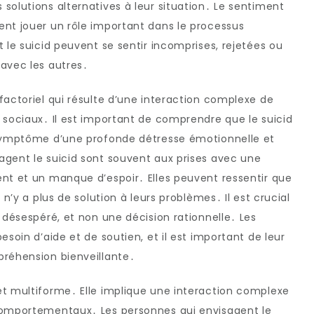
solutions alternatives à leur situation․ Le sentiment
ent jouer un rôle important dans le processus
 le suicid peuvent se sentir incomprises, rejetées ou
 avec les autres․
factoriel qui résulte d’une interaction complexe de
 sociaux․ Il est important de comprendre que le suicid
 symptôme d’une profonde détresse émotionnelle et
agent le suicid sont souvent aux prises avec une
ent et un manque d’espoir․ Elles peuvent ressentir que
 n’y a plus de solution à leurs problèmes․ Il est crucial
 désespéré, et non une décision rationnelle․ Les
esoin d’aide et de soutien, et il est important de leur
préhension bienveillante․
et multiforme․ Elle implique une interaction complexe
 comportementaux․ Les personnes qui envisagent le