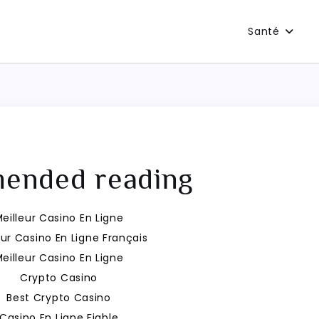
Santé
ended reading
eilleur Casino En Ligne
eur Casino En Ligne Français
eilleur Casino En Ligne
Crypto Casino
Best Crypto Casino
Casino En Ligne Fiable