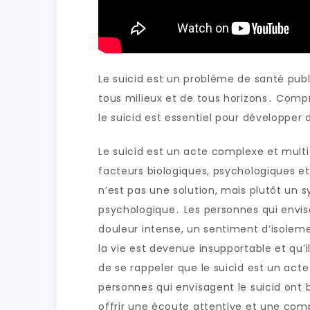
Le suicid est un problème de santé pub
tous milieux et de tous horizons․ Comp
le suicid est essentiel pour développer
Le suicid est un acte complexe et multi
facteurs biologiques, psychologiques et
n’est pas une solution, mais plutôt un
psychologique․ Les personnes qui envis
douleur intense, un sentiment d’isolem
la vie est devenue insupportable et qu’il
de se rappeler que le suicid est un acte
personnes qui envisagent le suicid ont b
offrir une écoute attentive et une com