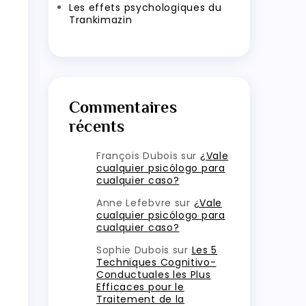
Les effets psychologiques du
Trankimazin
Commentaires
récents
François Dubois
sur
¿Vale
cualquier psicólogo para
cualquier caso?
Anne Lefebvre
sur
¿Vale
cualquier psicólogo para
cualquier caso?
Sophie Dubois
sur
Les 5
Techniques Cognitivo-
Conductuales les Plus
Efficaces pour le
Traitement de la