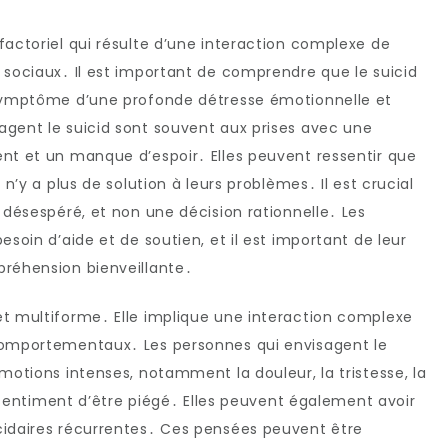
factoriel qui résulte d’une interaction complexe de
 sociaux․ Il est important de comprendre que le suicid
 symptôme d’une profonde détresse émotionnelle et
agent le suicid sont souvent aux prises avec une
ent et un manque d’espoir․ Elles peuvent ressentir que
 n’y a plus de solution à leurs problèmes․ Il est crucial
 désespéré, et non une décision rationnelle․ Les
esoin d’aide et de soutien, et il est important de leur
préhension bienveillante․
et multiforme․ Elle implique une interaction complexe
 comportementaux․ Les personnes qui envisagent le
motions intenses, notamment la douleur, la tristesse, la
le sentiment d’être piégé․ Elles peuvent également avoir
cidaires récurrentes․ Ces pensées peuvent être