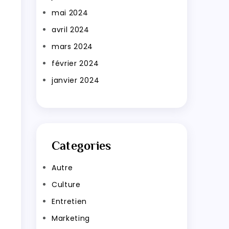
mai 2024
avril 2024
mars 2024
février 2024
janvier 2024
Categories
Autre
Culture
Entretien
Marketing