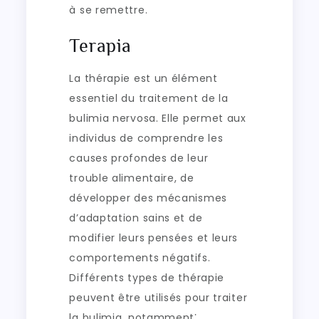
à se remettre.
Terapia
La thérapie est un élément
essentiel du traitement de la
bulimia nervosa. Elle permet aux
individus de comprendre les
causes profondes de leur
trouble alimentaire, de
développer des mécanismes
d’adaptation sains et de
modifier leurs pensées et leurs
comportements négatifs.
Différents types de thérapie
peuvent être utilisés pour traiter
la bulimia, notamment⁚