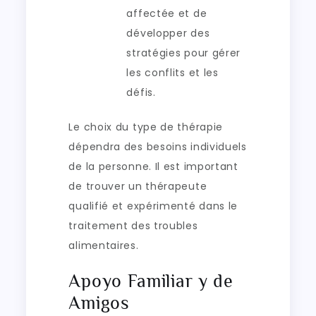
affectée et de
développer des
stratégies pour gérer
les conflits et les
défis.
Le choix du type de thérapie
dépendra des besoins individuels
de la personne. Il est important
de trouver un thérapeute
qualifié et expérimenté dans le
traitement des troubles
alimentaires.
Apoyo Familiar y de
Amigos