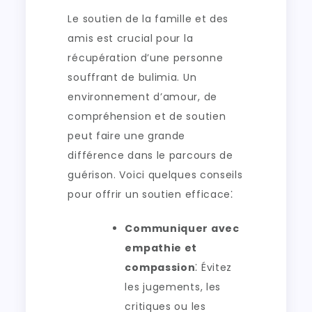
Le soutien de la famille et des
amis est crucial pour la
récupération d’une personne
souffrant de bulimia. Un
environnement d’amour, de
compréhension et de soutien
peut faire une grande
différence dans le parcours de
guérison. Voici quelques conseils
pour offrir un soutien efficace⁚
Communiquer avec
empathie et
compassion
⁚ Évitez
les jugements, les
critiques ou les