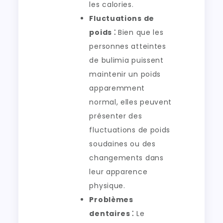
les calories.
Fluctuations de
poids ⁚
Bien que les
personnes atteintes
de bulimia puissent
maintenir un poids
apparemment
normal, elles peuvent
présenter des
fluctuations de poids
soudaines ou des
changements dans
leur apparence
physique.
Problèmes
dentaires ⁚
Le