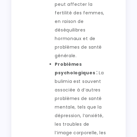
peut affecter la
fertilité des femmes,
en raison de
déséquilibres
hormonaux et de
problèmes de santé
générale.
Problèmes
psychologiques ⁚
La
bulimia est souvent
associée à d’autres
problèmes de santé
mentale, tels que la
dépression, l’anxiété,
les troubles de
l’image corporelle, les