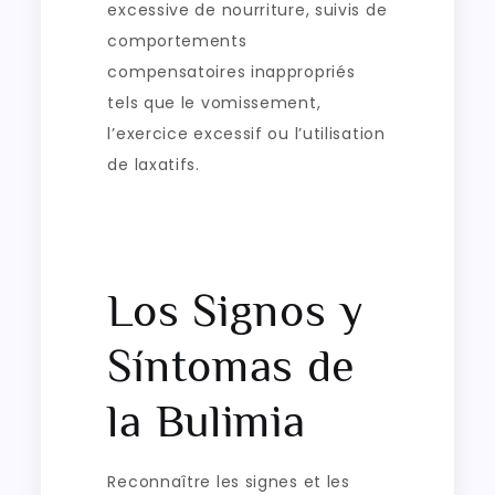
excessive de nourriture, suivis de
comportements
compensatoires inappropriés
tels que le vomissement,
l’exercice excessif ou l’utilisation
de laxatifs.
Los Signos y
Síntomas de
la Bulimia
Reconnaître les signes et les