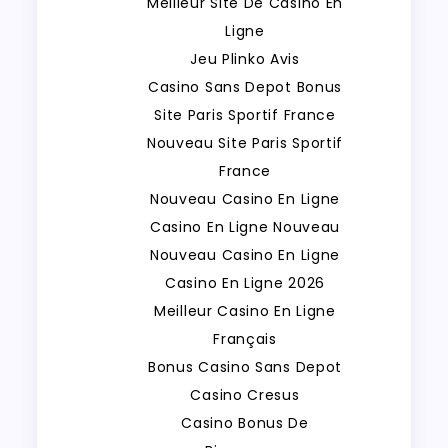
Meilleur Site De Casino En
Ligne
Jeu Plinko Avis
Casino Sans Depot Bonus
Site Paris Sportif France
Nouveau Site Paris Sportif
France
Nouveau Casino En Ligne
Casino En Ligne Nouveau
Nouveau Casino En Ligne
Casino En Ligne 2026
Meilleur Casino En Ligne
Français
Bonus Casino Sans Depot
Casino Cresus
Casino Bonus De