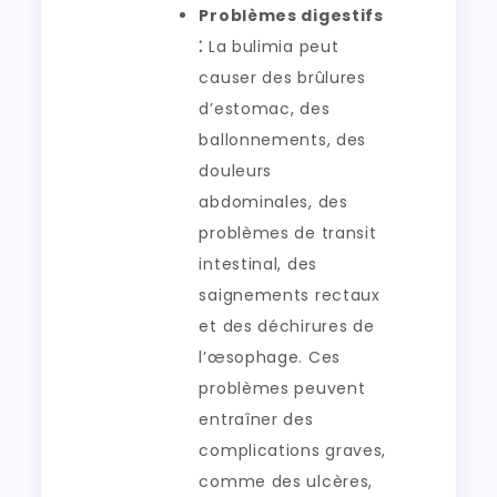
Problèmes digestifs
⁚
La bulimia peut
causer des brûlures
d’estomac, des
ballonnements, des
douleurs
abdominales, des
problèmes de transit
intestinal, des
saignements rectaux
et des déchirures de
l’œsophage. Ces
problèmes peuvent
entraîner des
complications graves,
comme des ulcères,