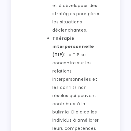
et à développer des
stratégies pour gérer
les situations
déclenchantes.
Thérapie
interpersonnelle
(TIP)
⁚ La TIP se
concentre sur les
relations
interpersonnelles et
les conflits non
résolus qui peuvent
contribuer à la
bulimia. Elle aide les
individus à améliorer
leurs compétences