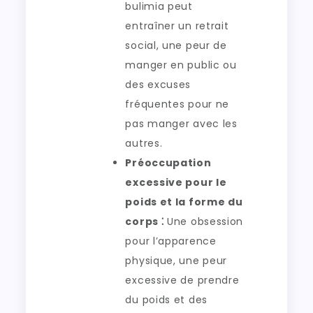
bulimia peut
entraîner un retrait
social, une peur de
manger en public ou
des excuses
fréquentes pour ne
pas manger avec les
autres.
Préoccupation
excessive pour le
poids et la forme du
corps ⁚
Une obsession
pour l’apparence
physique, une peur
excessive de prendre
du poids et des