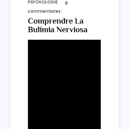
PSYCHOLOGIE
8
sur
commentaires
Comprendre
Comprendre La
la
Bulimia Nerviosa
Bulimia
Nerviosa