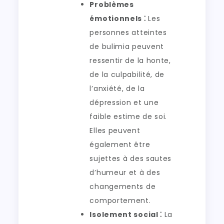
Problèmes
émotionnels ⁚
Les
personnes atteintes
de bulimia peuvent
ressentir de la honte,
de la culpabilité, de
l’anxiété, de la
dépression et une
faible estime de soi.
Elles peuvent
également être
sujettes à des sautes
d’humeur et à des
changements de
comportement.
Isolement social ⁚
La