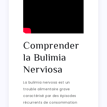
Comprender
la Bulimia
Nerviosa
La bulimia nervosa est un
trouble alimentaire grave
caractérisé par des épisodes
récurrents de consommation