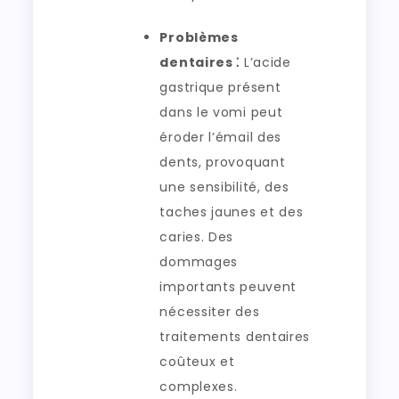
Problèmes
dentaires ⁚
L’acide
gastrique présent
dans le vomi peut
éroder l’émail des
dents, provoquant
une sensibilité, des
taches jaunes et des
caries. Des
dommages
importants peuvent
nécessiter des
traitements dentaires
coûteux et
complexes.