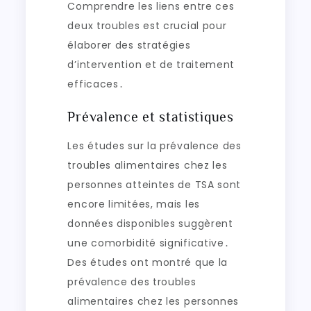
Comprendre les liens entre ces
deux troubles est crucial pour
élaborer des stratégies
d’intervention et de traitement
efficaces․
Prévalence et statistiques
Les études sur la prévalence des
troubles alimentaires chez les
personnes atteintes de TSA sont
encore limitées, mais les
données disponibles suggèrent
une comorbidité significative․
Des études ont montré que la
prévalence des troubles
alimentaires chez les personnes