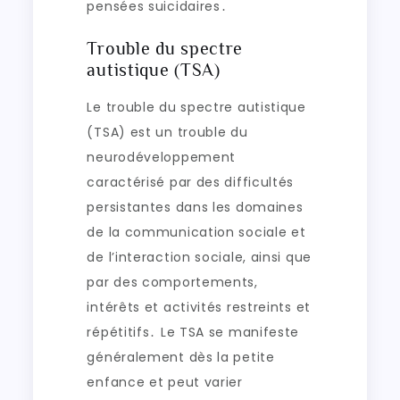
pensées suicidaires․
Trouble du spectre
autistique (TSA)
Le trouble du spectre autistique
(TSA) est un trouble du
neurodéveloppement
caractérisé par des difficultés
persistantes dans les domaines
de la communication sociale et
de l’interaction sociale, ainsi que
par des comportements,
intérêts et activités restreints et
répétitifs․ Le TSA se manifeste
généralement dès la petite
enfance et peut varier