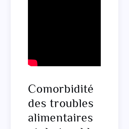
Comorbidité
des troubles
alimentaires