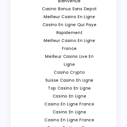
Bienvenue
Casino Bonus Sans Depot
Meilleur Casino En Ligne
Casino En Ligne Qui Paye
Rapidement
Meilleur Casino En Ligne
France
Meilleur Casino Live En
Ligne
Casino Crypto
Suisse Casino En Ligne
Top Casino En Ligne
Casino En Ligne
Casino En Ligne France
Casino En Ligne
Casino En Ligne France