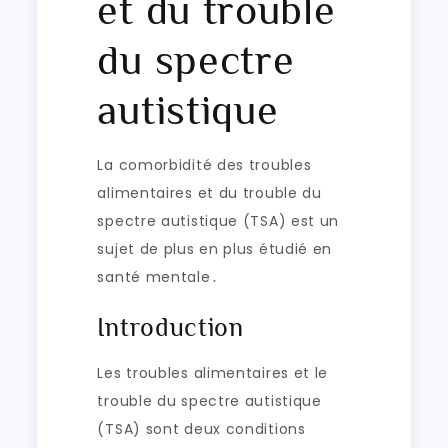
et du trouble
du spectre
autistique
La comorbidité des troubles
alimentaires et du trouble du
spectre autistique (TSA) est un
sujet de plus en plus étudié en
santé mentale․
Introduction
Les troubles alimentaires et le
trouble du spectre autistique
(TSA) sont deux conditions