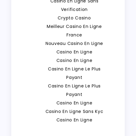
Casino En Ligne Sans
Verification
Crypto Casino
Meilleur Casino En Ligne
France
Nouveau Casino En Ligne
Casino En Ligne
Casino En Ligne
Casino En Ligne Le Plus
Payant
Casino En Ligne Le Plus
Payant
Casino En Ligne
Casino En Ligne Sans Kyc
Casino En Ligne