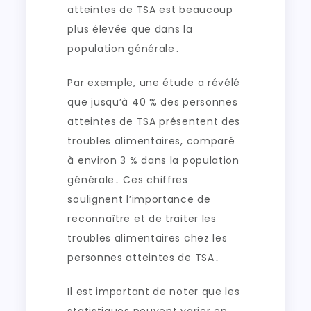
atteintes de TSA est beaucoup
plus élevée que dans la
population générale․
Par exemple, une étude a révélé
que jusqu’à 40 % des personnes
atteintes de TSA présentent des
troubles alimentaires, comparé
à environ 3 % dans la population
générale․ Ces chiffres
soulignent l’importance de
reconnaître et de traiter les
troubles alimentaires chez les
personnes atteintes de TSA․
Il est important de noter que les