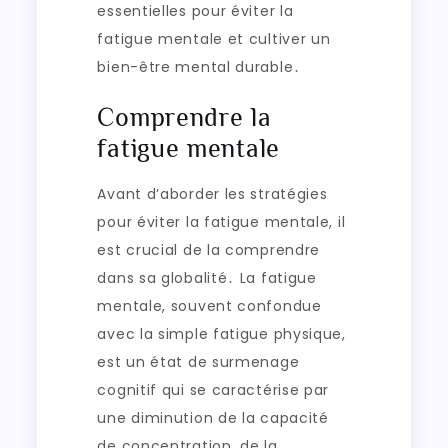
essentielles pour éviter la
fatigue mentale et cultiver un
bien-être mental durable․
Comprendre la
fatigue mentale
Avant d’aborder les stratégies
pour éviter la fatigue mentale, il
est crucial de la comprendre
dans sa globalité․ La fatigue
mentale, souvent confondue
avec la simple fatigue physique,
est un état de surmenage
cognitif qui se caractérise par
une diminution de la capacité
de concentration, de la