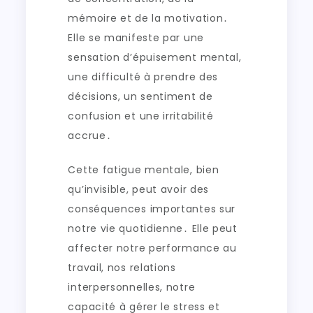
mémoire et de la motivation․
Elle se manifeste par une
sensation d’épuisement mental,
une difficulté à prendre des
décisions, un sentiment de
confusion et une irritabilité
accrue․
Cette fatigue mentale, bien
qu’invisible, peut avoir des
conséquences importantes sur
notre vie quotidienne․ Elle peut
affecter notre performance au
travail, nos relations
interpersonnelles, notre
capacité à gérer le stress et