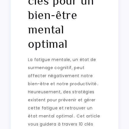
clés pour un
bien-être
mental
optimal
La fatigue mentale, un état de
surmenage cognitif, peut
affecter négativement notre
bien-être et notre productivité․
Heureusement, des stratégies
existent pour prévenir et gérer
cette fatigue et retrouver un
état mental optimal․ Cet article
vous guidera à travers 10 clés