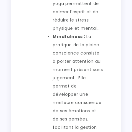
yoga permettent de
calmer l’esprit et de
réduire le stress
physique et mental․
Mindfulness ⁚
La
pratique de la pleine
conscience consiste
à porter attention au
moment présent sans
jugement․ Elle
permet de
développer une
meilleure conscience
de ses émotions et
de ses pensées,
facilitant la gestion