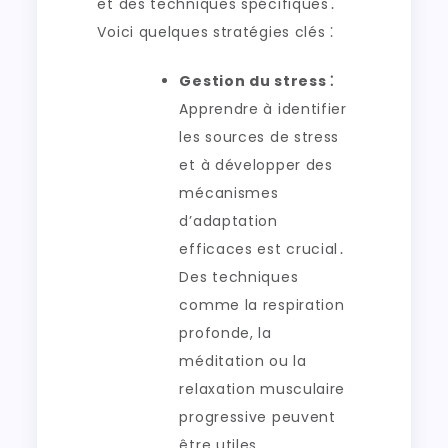
et des techniques spécifiques․
Voici quelques stratégies clés ⁚
Gestion du stress ⁚
Apprendre à identifier
les sources de stress
et à développer des
mécanismes
d’adaptation
efficaces est crucial․
Des techniques
comme la respiration
profonde, la
méditation ou la
relaxation musculaire
progressive peuvent
être utiles․