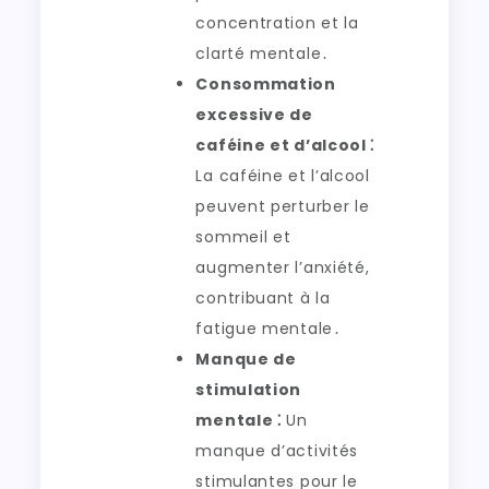
concentration et la
clarté mentale․
Consommation
excessive de
caféine et d’alcool ⁚
La caféine et l’alcool
peuvent perturber le
sommeil et
augmenter l’anxiété,
contribuant à la
fatigue mentale․
Manque de
stimulation
mentale ⁚
Un
manque d’activités
stimulantes pour le