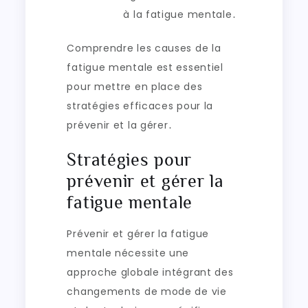
à la fatigue mentale․
Comprendre les causes de la
fatigue mentale est essentiel
pour mettre en place des
stratégies efficaces pour la
prévenir et la gérer․
Stratégies pour
prévenir et gérer la
fatigue mentale
Prévenir et gérer la fatigue
mentale nécessite une
approche globale intégrant des
changements de mode de vie