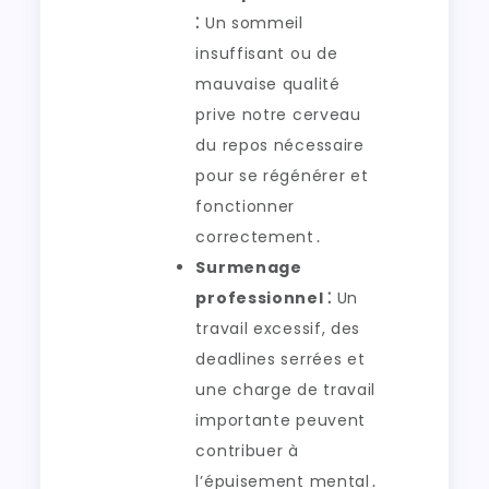
⁚
Un sommeil
insuffisant ou de
mauvaise qualité
prive notre cerveau
du repos nécessaire
pour se régénérer et
fonctionner
correctement․
Surmenage
professionnel ⁚
Un
travail excessif, des
deadlines serrées et
une charge de travail
importante peuvent
contribuer à
l’épuisement mental․