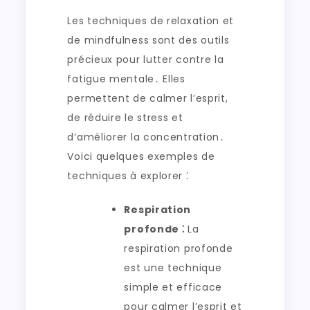
Les techniques de relaxation et
de mindfulness sont des outils
précieux pour lutter contre la
fatigue mentale․ Elles
permettent de calmer l’esprit,
de réduire le stress et
d’améliorer la concentration․
Voici quelques exemples de
techniques à explorer ⁚
Respiration
profonde ⁚
La
respiration profonde
est une technique
simple et efficace
pour calmer l’esprit et