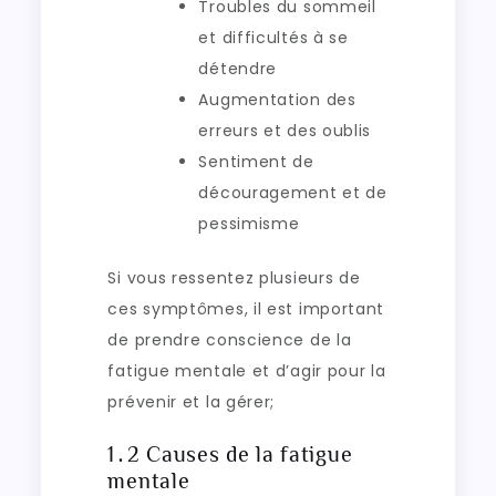
Troubles du sommeil
et difficultés à se
détendre
Augmentation des
erreurs et des oublis
Sentiment de
découragement et de
pessimisme
Si vous ressentez plusieurs de
ces symptômes, il est important
de prendre conscience de la
fatigue mentale et d’agir pour la
prévenir et la gérer;
1․2 Causes de la fatigue
mentale