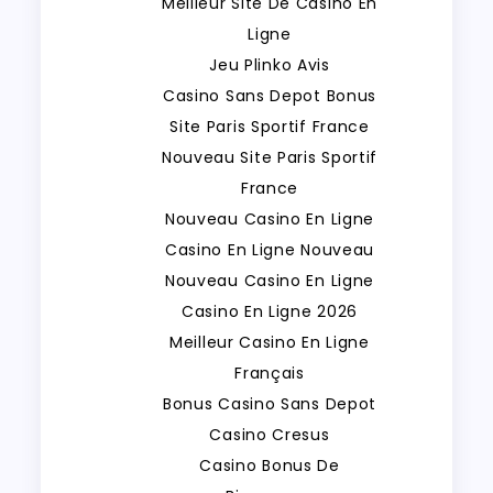
Meilleur Site De Casino En
Ligne
Jeu Plinko Avis
Casino Sans Depot Bonus
Site Paris Sportif France
Nouveau Site Paris Sportif
France
Nouveau Casino En Ligne
Casino En Ligne Nouveau
Nouveau Casino En Ligne
Casino En Ligne 2026
Meilleur Casino En Ligne
Français
Bonus Casino Sans Depot
Casino Cresus
Casino Bonus De