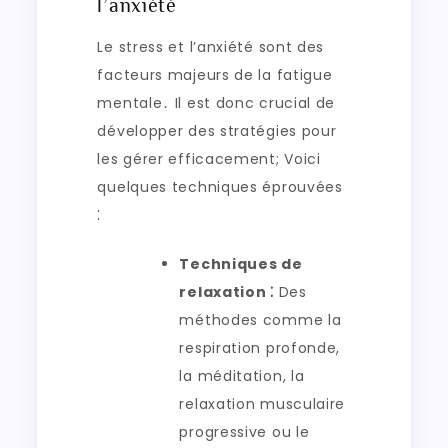
l’anxiété
Le stress et l’anxiété sont des
facteurs majeurs de la fatigue
mentale․ Il est donc crucial de
développer des stratégies pour
les gérer efficacement; Voici
quelques techniques éprouvées
⁚
Techniques de
relaxation ⁚
Des
méthodes comme la
respiration profonde,
la méditation, la
relaxation musculaire
progressive ou le