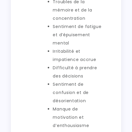
Troubles de la
mémoire et de la
concentration
Sentiment de fatigue
et d’épuisement
mental
Irritabilité et
impatience accrue
Difficulté à prendre
des décisions
Sentiment de
confusion et de
désorientation
Manque de
motivation et
d’enthousiasme