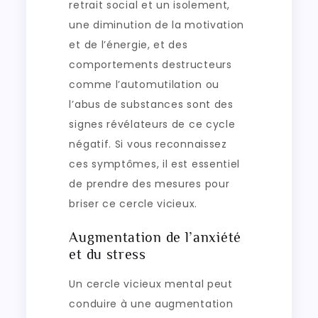
retrait social et un isolement,
une diminution de la motivation
et de l’énergie, et des
comportements destructeurs
comme l’automutilation ou
l’abus de substances sont des
signes révélateurs de ce cycle
négatif. Si vous reconnaissez
ces symptômes, il est essentiel
de prendre des mesures pour
briser ce cercle vicieux.
Augmentation de l’anxiété
et du stress
Un cercle vicieux mental peut
conduire à une augmentation