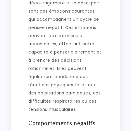
découragement et le désespoir
sont des émotions courantes
qui accompagnent un cycle de
pensée négatif. Ces émotions
peuvent être intenses et
accablantes, affectant notre
capacité à penser clairement et
à prendre des décisions
rationnelles. Elles peuvent
également conduire à des
réactions physiques telles que
des palpitations cardiaques, des
difficultés respiratoires ou des
tensions musculaires.
Comportements négatifs