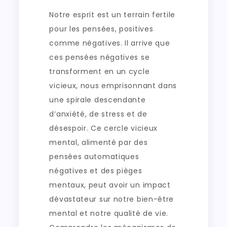
Notre esprit est un terrain fertile
pour les pensées, positives
comme négatives. Il arrive que
ces pensées négatives se
transforment en un cycle
vicieux, nous emprisonnant dans
une spirale descendante
d’anxiété, de stress et de
désespoir. Ce cercle vicieux
mental, alimenté par des
pensées automatiques
négatives et des pièges
mentaux, peut avoir un impact
dévastateur sur notre bien-être
mental et notre qualité de vie.