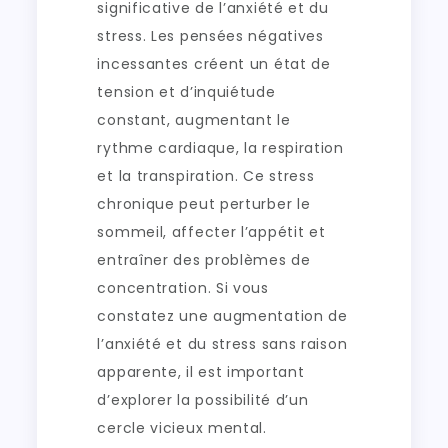
significative de l’anxiété et du
stress. Les pensées négatives
incessantes créent un état de
tension et d’inquiétude
constant, augmentant le
rythme cardiaque, la respiration
et la transpiration. Ce stress
chronique peut perturber le
sommeil, affecter l’appétit et
entraîner des problèmes de
concentration. Si vous
constatez une augmentation de
l’anxiété et du stress sans raison
apparente, il est important
d’explorer la possibilité d’un
cercle vicieux mental.