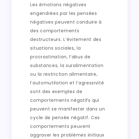
Les émotions négatives
engendrées par les pensées
négatives peuvent conduire à
des comportements
destructeurs. L’évitement des
situations sociales, la
procrastination, l’abus de
substances, la suralimentation
ou la restriction alimentaire,
l’automutilation et l’agressivité
sont des exemples de
comportements négatifs qui
peuvent se manifester dans un
cycle de pensée négatif. Ces
comportements peuvent
aggraver les problèmes initiaux