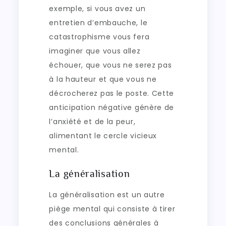
exemple, si vous avez un
entretien d’embauche, le
catastrophisme vous fera
imaginer que vous allez
échouer, que vous ne serez pas
à la hauteur et que vous ne
décrocherez pas le poste. Cette
anticipation négative génère de
l’anxiété et de la peur,
alimentant le cercle vicieux
mental.
La généralisation
La généralisation est un autre
piège mental qui consiste à tirer
des conclusions générales à