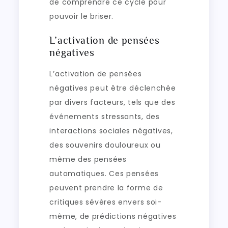
de comprendre ce cycle pour
pouvoir le briser.
L’activation de pensées
négatives
L’activation de pensées
négatives peut être déclenchée
par divers facteurs, tels que des
événements stressants, des
interactions sociales négatives,
des souvenirs douloureux ou
même des pensées
automatiques. Ces pensées
peuvent prendre la forme de
critiques sévères envers soi-
même, de prédictions négatives