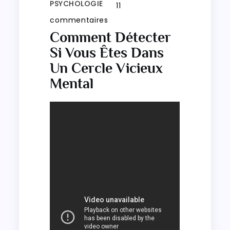
PSYCHOLOGIE
11
sur
commentaires
Comment
Comment Détecter
détecter
Si Vous Êtes Dans
si
Un Cercle Vicieux
vous
Mental
êtes
dans
un
cercle
vicieux
mental