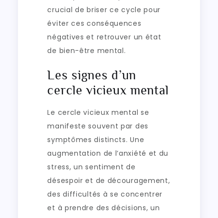
crucial de briser ce cycle pour
éviter ces conséquences
négatives et retrouver un état
de bien-être mental.
Les signes d’un
cercle vicieux mental
Le cercle vicieux mental se
manifeste souvent par des
symptômes distincts. Une
augmentation de l’anxiété et du
stress, un sentiment de
désespoir et de découragement,
des difficultés à se concentrer
et à prendre des décisions, un