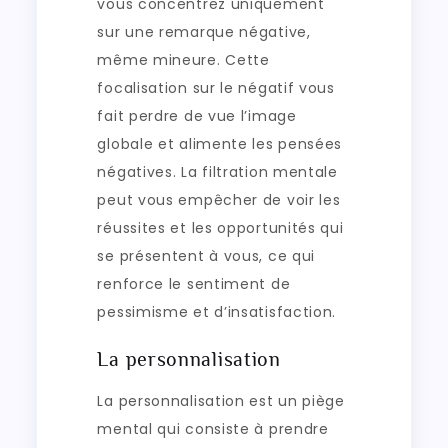
vous concentrez uniquement
sur une remarque négative,
même mineure. Cette
focalisation sur le négatif vous
fait perdre de vue l’image
globale et alimente les pensées
négatives. La filtration mentale
peut vous empêcher de voir les
réussites et les opportunités qui
se présentent à vous, ce qui
renforce le sentiment de
pessimisme et d’insatisfaction.
La personnalisation
La personnalisation est un piège
mental qui consiste à prendre