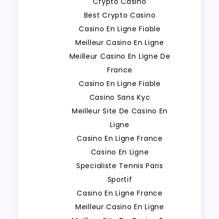
Crypto Casino
Best Crypto Casino
Casino En Ligne Fiable
Meilleur Casino En Ligne
Meilleur Casino En Ligne De
France
Casino En Ligne Fiable
Casino Sans Kyc
Meilleur Site De Casino En
Ligne
Casino En Ligne France
Casino En Ligne
Specialiste Tennis Paris
Sportif
Casino En Ligne France
Meilleur Casino En Ligne