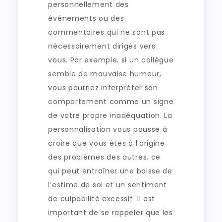
personnellement des
événements ou des
commentaires qui ne sont pas
nécessairement dirigés vers
vous. Par exemple, si un collègue
semble de mauvaise humeur,
vous pourriez interpréter son
comportement comme un signe
de votre propre inadéquation. La
personnalisation vous pousse à
croire que vous êtes à l’origine
des problèmes des autres, ce
qui peut entraîner une baisse de
l’estime de soi et un sentiment
de culpabilité excessif. Il est
important de se rappeler que les