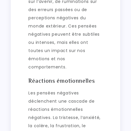
sur l’avenir, de ruminations sur
des erreurs passées ou de
perceptions négatives du
monde extérieur. Ces pensées
négatives peuvent être subtiles
ou intenses, mais elles ont
toutes un impact sur nos
émotions et nos
comportements.
Réactions émotionnelles
Les pensées négatives
déclenchent une cascade de
réactions émotionnelles
négatives. La tristesse, l’anxiété,
la colère, la frustration, le