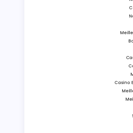
C
N
Meill
B
Ca
C
M
Casino 
Meil
Mei