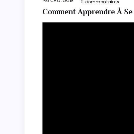
PSYCHOLOGIE
sur
11 commentaires
Comm
Comment Apprendre À Se T
appre
à
se
traiter
plus
juste