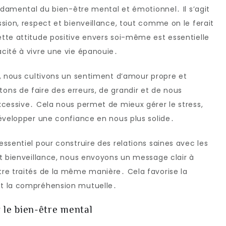
ondamental du bien-être mental et émotionnel․ Il s’agit
sion, respect et bienveillance, tout comme on le ferait
tte attitude positive envers soi-même est essentielle
cité à vivre une vie épanouie․
e, nous cultivons un sentiment d’amour propre et
ns de faire des erreurs, de grandir et de nous
xcessive․ Cela nous permet de mieux gérer le stress,
développer une confiance en nous plus solide․
ssentiel pour construire des relations saines avec les
et bienveillance, nous envoyons un message clair à
re traités de la même manière․ Cela favorise la
et la compréhension mutuelle․
 le bien-être mental