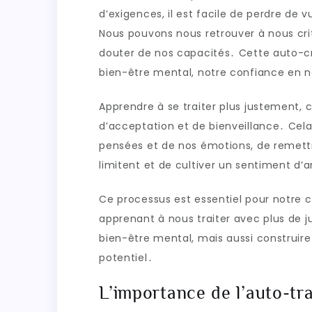
d’exigences, il est facile de perdre de 
Nous pouvons nous retrouver à nous cr
douter de nos capacités․ Cette auto-cr
bien-être mental, notre confiance en no
Apprendre à se traiter plus justement, 
d’acceptation et de bienveillance․ Cel
pensées et de nos émotions, de remettr
limitent et de cultiver un sentiment 
Ce processus est essentiel pour notre 
apprenant à nous traiter avec plus de 
bien-être mental, mais aussi construire 
potentiel․
L’importance de l’auto-tr