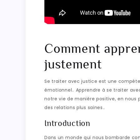
Comment apprend
justement
Se traiter avec justice est une compéte
émotionnel․ Apprendre à se traiter ave
notre vie de manière positive, en nous 
des relations plus saines․
Introduction
Dans un monde qui nous bombarde co