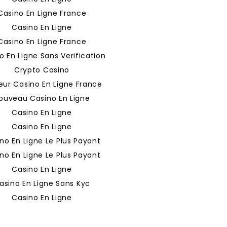
Casino En Ligne France
Casino En Ligne
Casino En Ligne France
o En Ligne Sans Verification
Crypto Casino
leur Casino En Ligne France
ouveau Casino En Ligne
Casino En Ligne
Casino En Ligne
no En Ligne Le Plus Payant
no En Ligne Le Plus Payant
Casino En Ligne
asino En Ligne Sans Kyc
Casino En Ligne