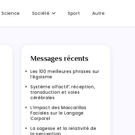
Science
Société
Sport
Autre
Messages récents
Les 100 meilleures phrases sur
l’égoïsme
Système olfactif⁚ réception,
transduction et voies
cérébrales
L’impact des Mascarillas
Faciales sur le Langage
Corporel
La sagesse et la relativité de
la perception