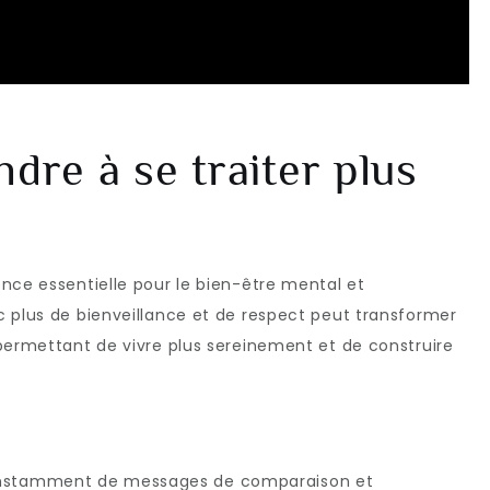
re à se traiter plus
nce essentielle pour le bien-être mental et
c plus de bienveillance et de respect peut transformer
permettant de vivre plus sereinement et de construire
nstamment de messages de comparaison et