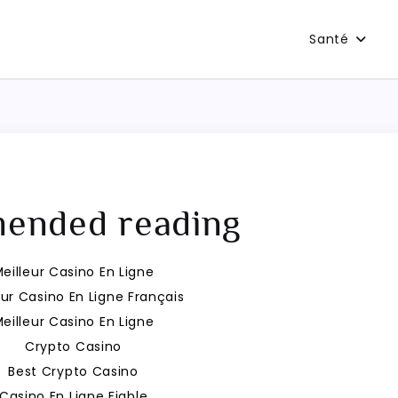
Santé
ended reading
eilleur Casino En Ligne
eur Casino En Ligne Français
eilleur Casino En Ligne
Crypto Casino
Best Crypto Casino
Casino En Ligne Fiable