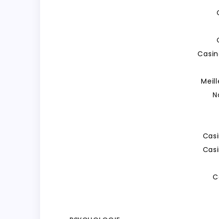
Casin
Meil
N
Casi
Casi
C