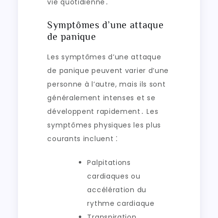
vie quotidienne․
Symptômes d’une attaque
de panique
Les symptômes d’une attaque
de panique peuvent varier d’une
personne à l’autre, mais ils sont
généralement intenses et se
développent rapidement․ Les
symptômes physiques les plus
courants incluent ⁚
Palpitations
cardiaques ou
accélération du
rythme cardiaque
Transpiration