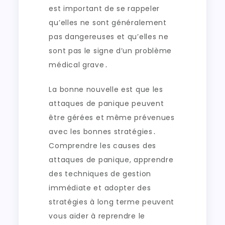
est important de se rappeler
qu’elles ne sont généralement
pas dangereuses et qu’elles ne
sont pas le signe d’un problème
médical grave․
La bonne nouvelle est que les
attaques de panique peuvent
être gérées et même prévenues
avec les bonnes stratégies․
Comprendre les causes des
attaques de panique, apprendre
des techniques de gestion
immédiate et adopter des
stratégies à long terme peuvent
vous aider à reprendre le