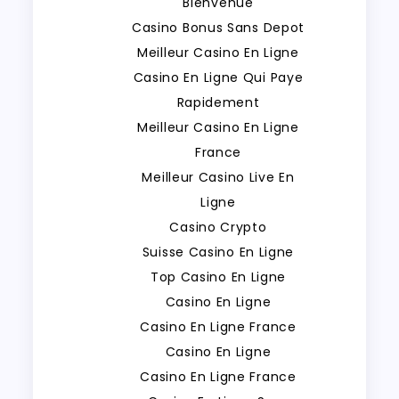
Bienvenue
Casino Bonus Sans Depot
Meilleur Casino En Ligne
Casino En Ligne Qui Paye
Rapidement
Meilleur Casino En Ligne
France
Meilleur Casino Live En
Ligne
Casino Crypto
Suisse Casino En Ligne
Top Casino En Ligne
Casino En Ligne
Casino En Ligne France
Casino En Ligne
Casino En Ligne France