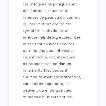
Les attaques de panique sont
des épisodes soudains et
intenses de peur ou d’inconfort
qui peuvent provoquer des
symptômes physiques et
émotionnels désagréables․ Ces
crises sont souvent décrites
comme une peur intense et
incontrôlable, accompagnée
d’une sensation de danger
imminent․ Elles peuvent
survenir de manière inattendue,
sans raison apparente, et
peuvent durer de quelques
minutes à plusieurs heures;