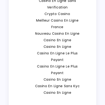
Casino En Ligne Sans
Verification
Crypto Casino
Meilleur Casino En Ligne
France
Nouveau Casino En Ligne
Casino En Ligne
Casino En Ligne
Casino En Ligne Le Plus
Payant
Casino En Ligne Le Plus
Payant
Casino En Ligne
Casino En Ligne Sans Kyc
Casino En Ligne