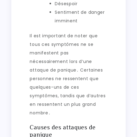
Désespoir
Sentiment de danger
imminent
Il est important de noter que
tous ces symptômes ne se
manifestent pas
nécessairement lors d’une
attaque de panique․ Certaines
personnes ne ressentent que
quelques-uns de ces
symptômes, tandis que d’autres
en ressentent un plus grand
nombre․
Causes des attaques de
panique