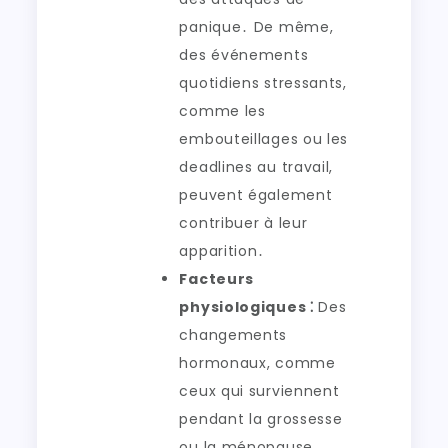
panique․ De même,
des événements
quotidiens stressants,
comme les
embouteillages ou les
deadlines au travail,
peuvent également
contribuer à leur
apparition․
Facteurs
physiologiques ⁚
Des
changements
hormonaux, comme
ceux qui surviennent
pendant la grossesse
ou la ménopause,