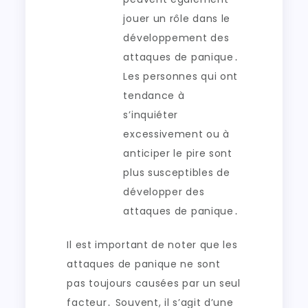
jouer un rôle dans le
développement des
attaques de panique․
Les personnes qui ont
tendance à
s’inquiéter
excessivement ou à
anticiper le pire sont
plus susceptibles de
développer des
attaques de panique․
Il est important de noter que les
attaques de panique ne sont
pas toujours causées par un seul
facteur․ Souvent, il s’agit d’une