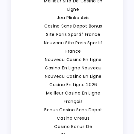
Meilleur Site De Casino En
Ligne
Jeu Plinko Avis
Casino Sans Depot Bonus
Site Paris Sportif France
Nouveau Site Paris Sportif
France
Nouveau Casino En Ligne
Casino En Ligne Nouveau
Nouveau Casino En Ligne
Casino En Ligne 2026
Meilleur Casino En Ligne
Français
Bonus Casino Sans Depot
Casino Cresus
Casino Bonus De