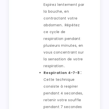
Expirez lentement par
la bouche, en
contractant votre
abdomen․ Répétez
ce cycle de
respiration pendant
plusieurs minutes, en
vous concentrant sur
la sensation de votre
respiration․
Respiration 4-7-8 ⁚
Cette technique
consiste à respirer
pendant 4 secondes,
retenir votre souffle
pendant 7 secondes