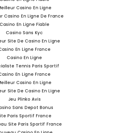
eilleur Casino En Ligne
ur Casino En Ligne De France
Casino En Ligne Fiable
Casino Sans Kyc
eur Site De Casino En Ligne
Casino En Ligne France
Casino En Ligne
ialiste Tennis Paris Sportif
Casino En Ligne France
eilleur Casino En Ligne
eur Site De Casino En Ligne
Jeu Plinko Avis
asino Sans Depot Bonus
ite Paris Sportif France
au Site Paris Sportif France
ouveau Casino En Ligne