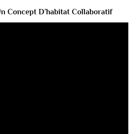
n Concept D’habitat Collaboratif