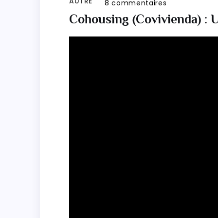
AUTRE
sur
8 commentaires
Cohousing
Cohousing (covivienda) : U
(covivienda)
:
un
concept
d’habitat
collaboratif