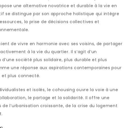
pose une alternative novatrice et durable à la vie en
tif se distingue par son approche holistique qui intègre
ssources, la prise de décisions collectives et
ronnementale.
ient de vivre en harmonie avec ses voisins, de partager
tivement à la vie du quartier. Il s’agit d’un
d’une société plus solidaire, plus durable et plus
comme une réponse aux aspirations contemporaines pour
 et plus connecté.
ividualistes et isolés, le cohousing ouvre la voie à une
laboration, le partage et la solidarité. Il offre une
is de l’urbanisation croissante, de la crise du logement
t.