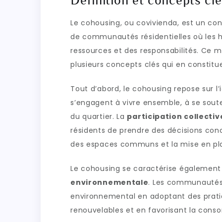
Définition et concepts cl
Le cohousing, ou covivienda, est un conc
de communautés résidentielles où les
ressources et des responsabilités. Ce mo
plusieurs concepts clés qui en constit
Tout d’abord, le cohousing repose sur l
s’engagent à vivre ensemble, à se soute
du quartier. La
participation collectiv
résidents de prendre des décisions con
des espaces communs et la mise en plac
Le cohousing se caractérise également
environnementale
. Les communautés 
environnemental en adoptant des pratiq
renouvelables et en favorisant la con