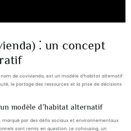
ienda) ⁚ un concept
ratif
nom de covivienda, est un modèle d’habitat alternatif
té, le partage des ressources et la prise de décisions
un modèle d’habitat alternatif
, marqué par des défis sociaux et environnementaux
ionnels sont remis en question. Le cohousing, un