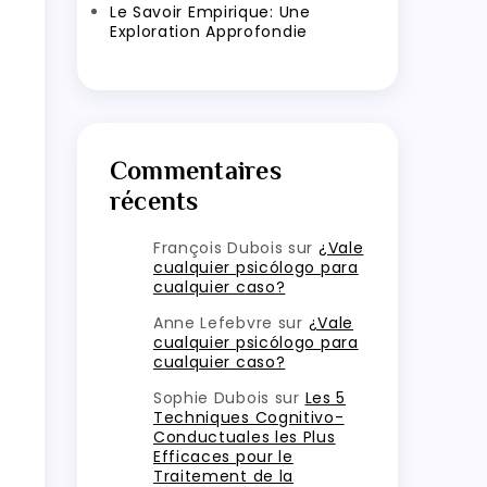
Le Savoir Empirique: Une
Exploration Approfondie
Commentaires
récents
François Dubois
sur
¿Vale
cualquier psicólogo para
cualquier caso?
Anne Lefebvre
sur
¿Vale
cualquier psicólogo para
cualquier caso?
Sophie Dubois
sur
Les 5
Techniques Cognitivo-
Conductuales les Plus
Efficaces pour le
Traitement de la