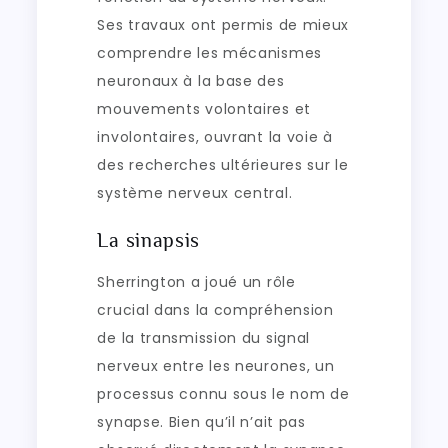
Ses travaux ont permis de mieux
comprendre les mécanismes
neuronaux à la base des
mouvements volontaires et
involontaires, ouvrant la voie à
des recherches ultérieures sur le
système nerveux central.
La sinapsis
Sherrington a joué un rôle
crucial dans la compréhension
de la transmission du signal
nerveux entre les neurones, un
processus connu sous le nom de
synapse. Bien qu’il n’ait pas