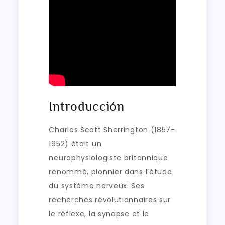
Introducción
Charles Scott Sherrington (1857-
1952) était un
neurophysiologiste britannique
renommé, pionnier dans l’étude
du système nerveux. Ses
recherches révolutionnaires sur
le réflexe, la synapse et le