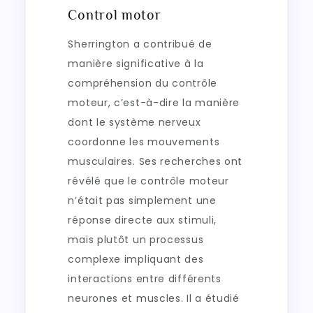
Control motor
Sherrington a contribué de
manière significative à la
compréhension du contrôle
moteur, c’est-à-dire la manière
dont le système nerveux
coordonne les mouvements
musculaires. Ses recherches ont
révélé que le contrôle moteur
n’était pas simplement une
réponse directe aux stimuli,
mais plutôt un processus
complexe impliquant des
interactions entre différents
neurones et muscles. Il a étudié