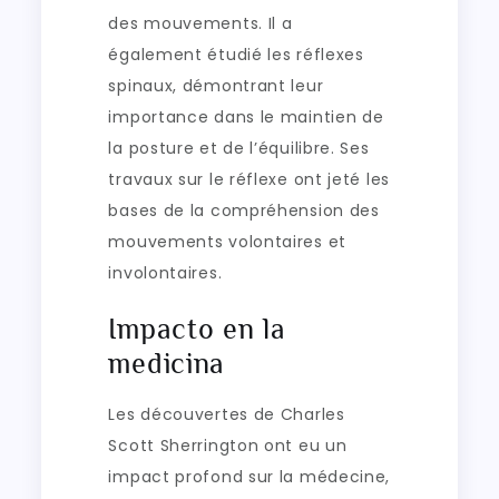
des mouvements. Il a
également étudié les réflexes
spinaux, démontrant leur
importance dans le maintien de
la posture et de l’équilibre. Ses
travaux sur le réflexe ont jeté les
bases de la compréhension des
mouvements volontaires et
involontaires.
Impacto en la
medicina
Les découvertes de Charles
Scott Sherrington ont eu un
impact profond sur la médecine,