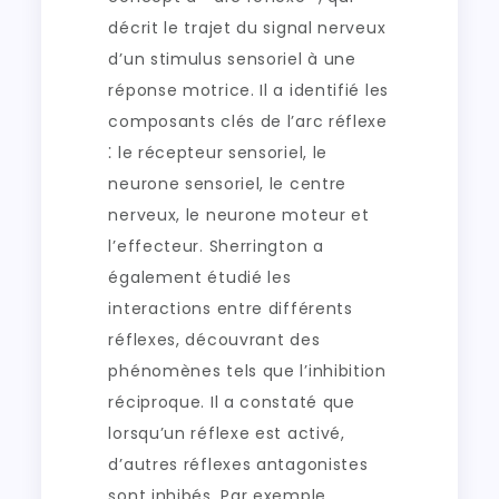
décrit le trajet du signal nerveux
d’un stimulus sensoriel à une
réponse motrice. Il a identifié les
composants clés de l’arc réflexe
⁚ le récepteur sensoriel, le
neurone sensoriel, le centre
nerveux, le neurone moteur et
l’effecteur. Sherrington a
également étudié les
interactions entre différents
réflexes, découvrant des
phénomènes tels que l’inhibition
réciproque. Il a constaté que
lorsqu’un réflexe est activé,
d’autres réflexes antagonistes
sont inhibés. Par exemple,