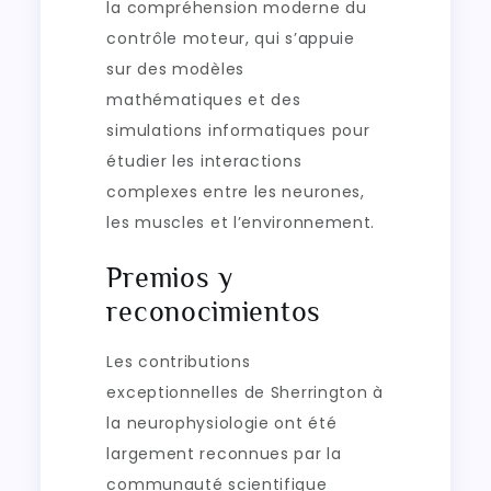
la compréhension moderne du
contrôle moteur, qui s’appuie
sur des modèles
mathématiques et des
simulations informatiques pour
étudier les interactions
complexes entre les neurones,
les muscles et l’environnement.
Premios y
reconocimientos
Les contributions
exceptionnelles de Sherrington à
la neurophysiologie ont été
largement reconnues par la
communauté scientifique