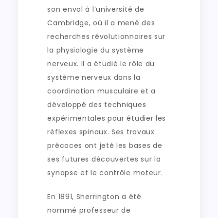
son envol à l’université de
Cambridge, où il a mené des
recherches révolutionnaires sur
la physiologie du système
nerveux. Il a étudié le rôle du
système nerveux dans la
coordination musculaire et a
développé des techniques
expérimentales pour étudier les
réflexes spinaux. Ses travaux
précoces ont jeté les bases de
ses futures découvertes sur la
synapse et le contrôle moteur.
En 1891, Sherrington a été
nommé professeur de