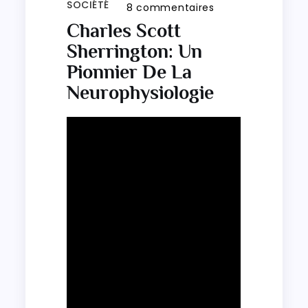
SOCIÉTÉ
sur
8 commentaires
Charles
Charles Scott
Scott
Sherrington: Un
Sherrington:
Pionnier De La
Un
Neurophysiologie
pionnier
de
la
neurophysiologie