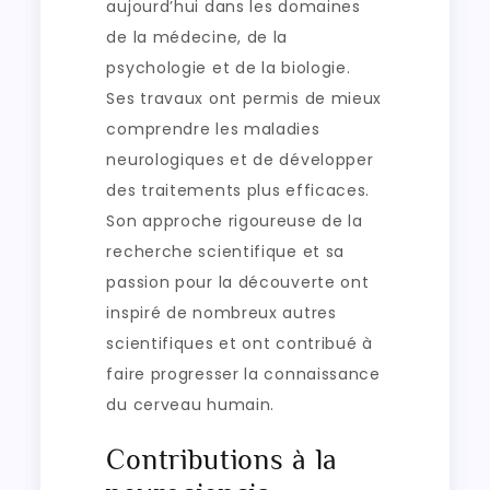
aujourd’hui dans les domaines
de la médecine, de la
psychologie et de la biologie.
Ses travaux ont permis de mieux
comprendre les maladies
neurologiques et de développer
des traitements plus efficaces.
Son approche rigoureuse de la
recherche scientifique et sa
passion pour la découverte ont
inspiré de nombreux autres
scientifiques et ont contribué à
faire progresser la connaissance
du cerveau humain.
Contributions à la