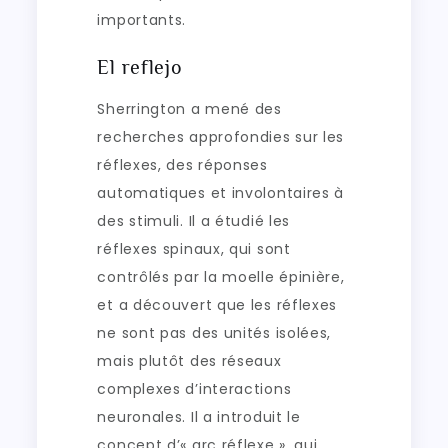
importants.
El reflejo
Sherrington a mené des
recherches approfondies sur les
réflexes, des réponses
automatiques et involontaires à
des stimuli. Il a étudié les
réflexes spinaux, qui sont
contrôlés par la moelle épinière,
et a découvert que les réflexes
ne sont pas des unités isolées,
mais plutôt des réseaux
complexes d’interactions
neuronales. Il a introduit le
concept d’« arc réflexe », qui