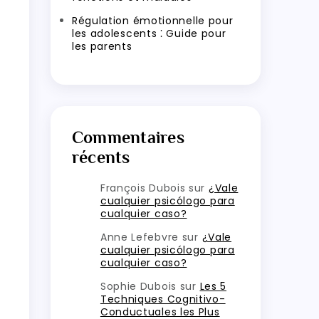
Régulation émotionnelle pour
les adolescents ⁚ Guide pour
les parents
Commentaires
récents
François Dubois
sur
¿Vale
cualquier psicólogo para
cualquier caso?
Anne Lefebvre
sur
¿Vale
cualquier psicólogo para
cualquier caso?
Sophie Dubois
sur
Les 5
Techniques Cognitivo-
Conductuales les Plus