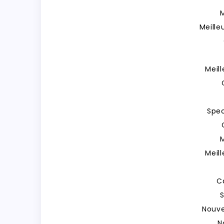
M
Meille
Meill
Spec
M
Meill
C
S
Nouve
N