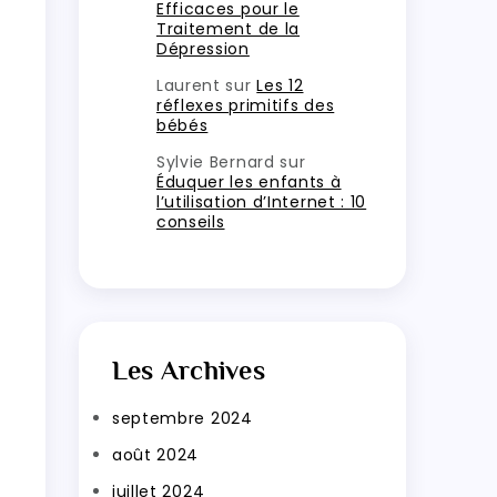
Efficaces pour le
Traitement de la
Dépression
Laurent
sur
Les 12
réflexes primitifs des
bébés
Sylvie Bernard
sur
Éduquer les enfants à
l’utilisation d’Internet : 10
conseils
Les Archives
septembre 2024
août 2024
juillet 2024