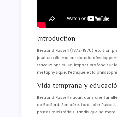
Introduction
Bertrand Russell (1872-1970) était un p
joué un rôle majeur dans le développeme
travaux ont eu un impact profond sur la
métaphysique, l’éthique et la philosophi
Vida temprana y educaci
Bertrand Russell naquit dans une famille
de Bedford. Son père, Lord John Russell,
postes ministériels, tandis que sa mèr