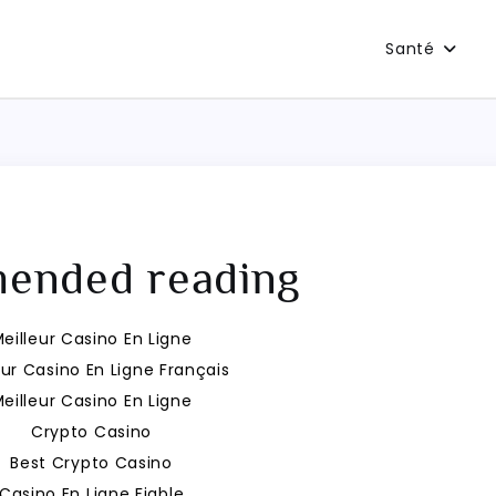
Santé
ended reading
eilleur Casino En Ligne
eur Casino En Ligne Français
eilleur Casino En Ligne
Crypto Casino
Best Crypto Casino
Casino En Ligne Fiable