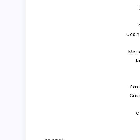
Casin
Meil
N
Casi
Casi
C