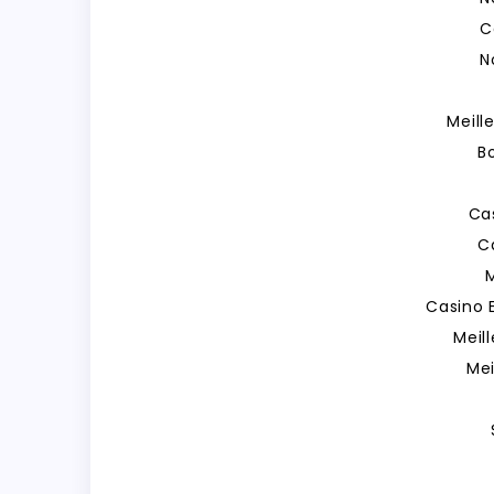
C
N
Meill
B
Ca
C
M
Casino 
Meil
Mei