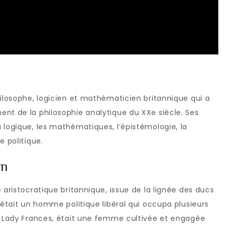
hilosophe, logicien et mathématicien britannique qui a
nt de la philosophie analytique du XXe siècle. Ses
 logique, les mathématiques, l’épistémologie, la
e politique.
ón
 aristocratique britannique, issue de la lignée des ducs
 était un homme politique libéral qui occupa plusieurs
e, Lady Frances, était une femme cultivée et engagée