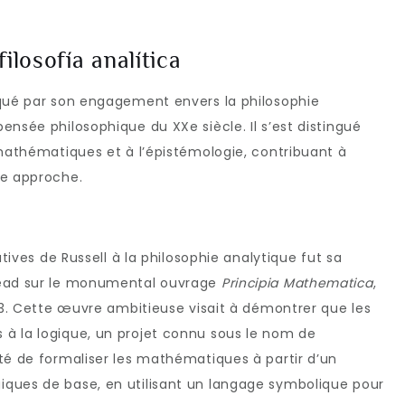
filosofía analítica
rqué par son engagement envers la philosophie
ensée philosophique du XXe siècle. Il s’est distingué
 mathématiques et à l’épistémologie, contribuant à
le approche.
atives de Russell à la philosophie analytique fut sa
head sur le monumental ouvrage
Principia Mathematica
,
913. Cette œuvre ambitieuse visait à démontrer que les
à la logique, un projet connu sous le nom de
té de formaliser les mathématiques à partir d’un
ques de base, en utilisant un langage symbolique pour