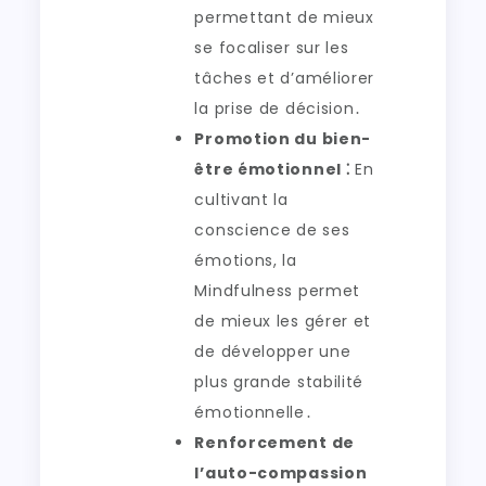
permettant de mieux
se focaliser sur les
tâches et d’améliorer
la prise de décision․
Promotion du bien-
être émotionnel ⁚
En
cultivant la
conscience de ses
émotions, la
Mindfulness permet
de mieux les gérer et
de développer une
plus grande stabilité
émotionnelle․
Renforcement de
l’auto-compassion