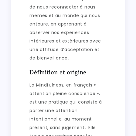
de nous reconnecter à nous-
mêmes et au monde qui nous
entoure, en apprenant à
observer nos expériences
intérieures et extérieures avec
une attitude d’acceptation et
de bienveillance․
Définition et origine
La Mindfulness, en français «
attention pleine conscience »,
est une pratique qui consiste à
porter une attention
intentionnelle, au moment
présent, sans jugement․ Elle