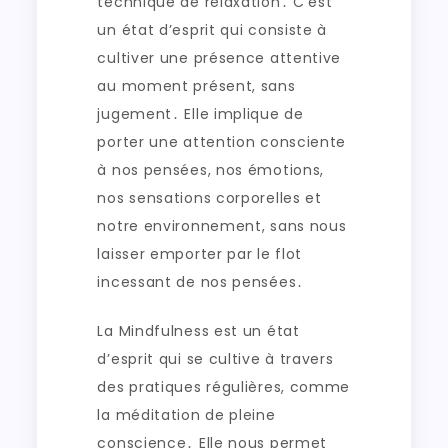
technique de relaxation․ C’est
un état d’esprit qui consiste à
cultiver une présence attentive
au moment présent, sans
jugement․ Elle implique de
porter une attention consciente
à nos pensées, nos émotions,
nos sensations corporelles et
notre environnement, sans nous
laisser emporter par le flot
incessant de nos pensées․
La Mindfulness est un état
d’esprit qui se cultive à travers
des pratiques régulières, comme
la méditation de pleine
conscience․ Elle nous permet