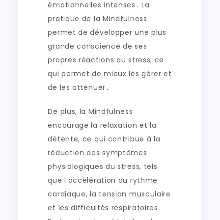
émotionnelles intenses․ La
pratique de la Mindfulness
permet de développer une plus
grande conscience de ses
propres réactions au stress, ce
qui permet de mieux les gérer et
de les atténuer․
De plus, la Mindfulness
encourage la relaxation et la
détente, ce qui contribue à la
réduction des symptômes
physiologiques du stress, tels
que l’accélération du rythme
cardiaque, la tension musculaire
et les difficultés respiratoires․