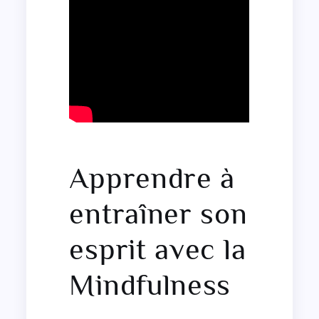
Apprendre à
entraîner son
esprit avec la
Mindfulness