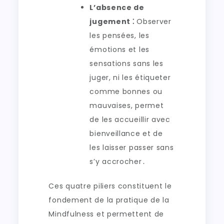
L’absence de
jugement ⁚
Observer
les pensées, les
émotions et les
sensations sans les
juger, ni les étiqueter
comme bonnes ou
mauvaises, permet
de les accueillir avec
bienveillance et de
les laisser passer sans
s’y accrocher․
Ces quatre piliers constituent le
fondement de la pratique de la
Mindfulness et permettent de