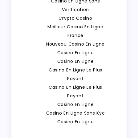
Casino En Ligne Sans
Verification
Crypto Casino
Meilleur Casino En Ligne
France
Nouveau Casino En Ligne
Casino En Ligne
Casino En Ligne
Casino En Ligne Le Plus
Payant
Casino En Ligne Le Plus
Payant
Casino En Ligne
Casino En Ligne Sans Kyc
Casino En Ligne