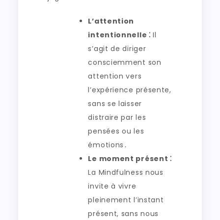
L’attention
intentionnelle ⁚
Il
s’agit de diriger
consciemment son
attention vers
l’expérience présente,
sans se laisser
distraire par les
pensées ou les
émotions․
Le moment présent ⁚
La Mindfulness nous
invite à vivre
pleinement l’instant
présent, sans nous