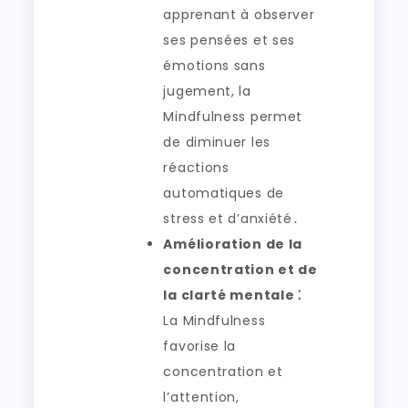
apprenant à observer
ses pensées et ses
émotions sans
jugement, la
Mindfulness permet
de diminuer les
réactions
automatiques de
stress et d’anxiété․
Amélioration de la
concentration et de
la clarté mentale ⁚
La Mindfulness
favorise la
concentration et
l’attention,