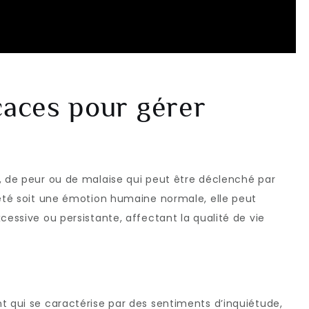
icaces pour gérer
, de peur ou de malaise qui peut être déclenché par
iété soit une émotion humaine normale, elle peut
cessive ou persistante, affectant la qualité de vie
t qui se caractérise par des sentiments d’inquiétude,