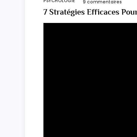
PSYCHOLOGIE
sur
9 commentaires
7
7 Stratégies Efficaces Pou
straté
effica
pour
gérer
l’anxié