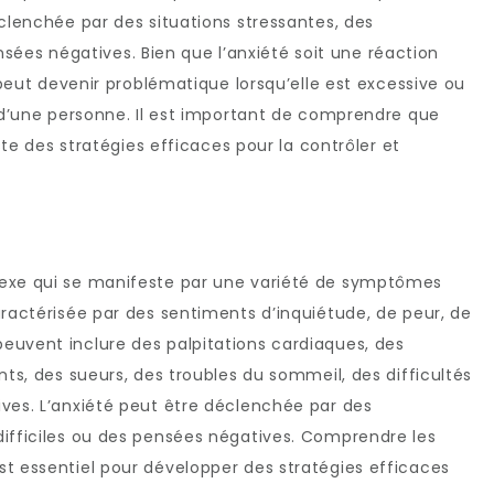
éclenchée par des situations stressantes, des
es négatives. Bien que l’anxiété soit une réaction
e peut devenir problématique lorsqu’elle est excessive ou
e d’une personne. Il est important de comprendre que
iste des stratégies efficaces pour la contrôler et
lexe qui se manifeste par une variété de symptômes
aractérisée par des sentiments d’inquiétude, de peur, de
euvent inclure des palpitations cardiaques, des
nts, des sueurs, des troubles du sommeil, des difficultés
ives. L’anxiété peut être déclenchée par des
difficiles ou des pensées négatives. Comprendre les
st essentiel pour développer des stratégies efficaces