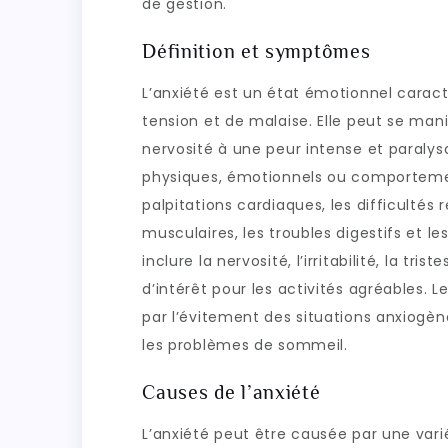
de gestion.
Définition et symptômes
L’anxiété est un état émotionnel caract
tension et de malaise. Elle peut se mani
nervosité à une peur intense et paraly
physiques, émotionnels ou comportemen
palpitations cardiaques, les difficultés 
musculaires, les troubles digestifs et
inclure la nervosité, l’irritabilité, la tri
d’intérêt pour les activités agréable
par l’évitement des situations anxiogèn
les problèmes de sommeil.
Causes de l’anxiété
L’anxiété peut être causée par une var