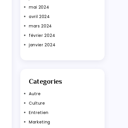
mai 2024
avril 2024
mars 2024
février 2024
janvier 2024
Categories
Autre
Culture
Entretien
Marketing