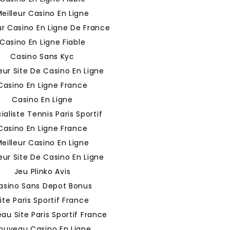
eilleur Casino En Ligne
ur Casino En Ligne De France
Casino En Ligne Fiable
Casino Sans Kyc
eur Site De Casino En Ligne
Casino En Ligne France
Casino En Ligne
ialiste Tennis Paris Sportif
Casino En Ligne France
eilleur Casino En Ligne
eur Site De Casino En Ligne
Jeu Plinko Avis
asino Sans Depot Bonus
ite Paris Sportif France
au Site Paris Sportif France
ouveau Casino En Ligne