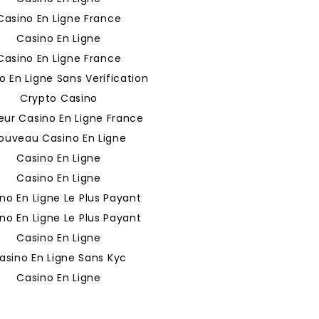
Casino En Ligne France
Casino En Ligne
Casino En Ligne France
o En Ligne Sans Verification
Crypto Casino
leur Casino En Ligne France
ouveau Casino En Ligne
Casino En Ligne
Casino En Ligne
no En Ligne Le Plus Payant
no En Ligne Le Plus Payant
Casino En Ligne
asino En Ligne Sans Kyc
Casino En Ligne