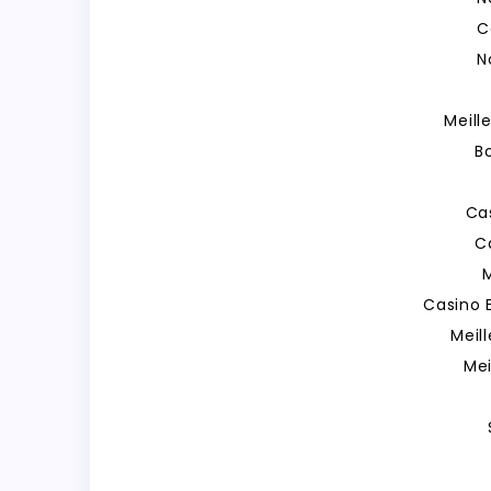
C
N
Meill
B
Ca
C
M
Casino 
Meil
Mei