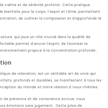
de calme et de sérénité profond․ Cette pratique‚
e bienfaits pour le corps‚ l’esprit et l’âme‚ permettant
centration‚ de cultiver la compassion et d’approfondir la
sture‚ qui joue un rôle crucial dans la qualité de
ortable permet d’ancrer l’esprit‚ de favoriser la
 environnement propice à la concentration profonde․
ation
tique de relaxation‚ est un véritable art de vivre qui
bienfaits‚ profonds et durables‚ se manifestent à tous les
 perception du monde et notre relation à nous-mêmes․
at de présence et de conscience accrue‚ nous
nos émotions sans jugement․ Cette prise de