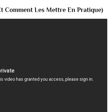
et Comment Les Mettre En Pratique)