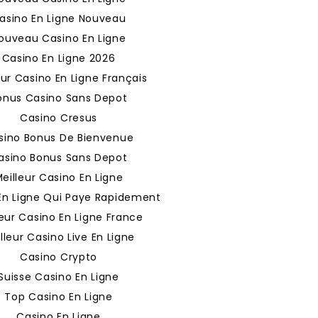
asino En Ligne Nouveau
ouveau Casino En Ligne
Casino En Ligne 2026
eur Casino En Ligne Français
onus Casino Sans Depot
Casino Cresus
sino Bonus De Bienvenue
asino Bonus Sans Depot
eilleur Casino En Ligne
En Ligne Qui Paye Rapidement
leur Casino En Ligne France
lleur Casino Live En Ligne
Casino Crypto
Suisse Casino En Ligne
Top Casino En Ligne
Casino En Ligne