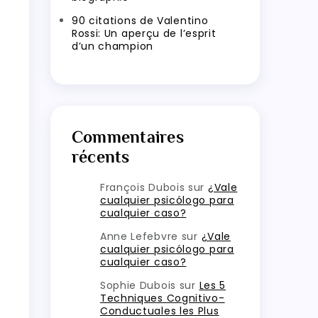
90 citations de Valentino
Rossi: Un aperçu de l’esprit
d’un champion
Commentaires
récents
François Dubois
sur
¿Vale
cualquier psicólogo para
cualquier caso?
Anne Lefebvre
sur
¿Vale
cualquier psicólogo para
cualquier caso?
Sophie Dubois
sur
Les 5
Techniques Cognitivo-
Conductuales les Plus