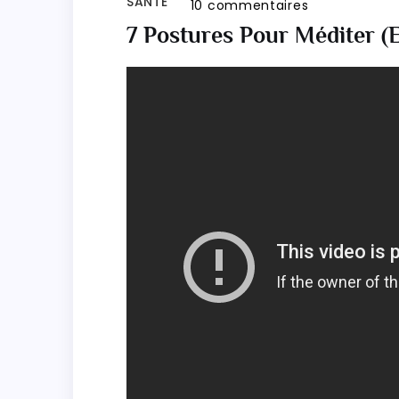
SANTÉ
sur
10 commentaires
7
7 Postures Pour Méditer (
Postures
pour
Méditer
(et
Comment
les
Mettre
en
Pratique)