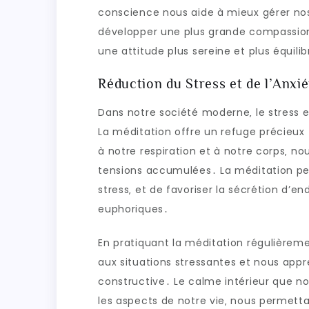
conscience nous aide à mieux gérer nos
développer une plus grande compassion
une attitude plus sereine et plus équilib
Réduction du Stress et de l’Anxié
Dans notre société moderne‚ le stress
La méditation offre un refuge précieu
à notre respiration et à notre corps‚ n
tensions accumulées․ La méditation per
stress‚ et de favoriser la sécrétion d’
euphoriques․
En pratiquant la méditation régulièrem
aux situations stressantes et nous app
constructive․ Le calme intérieur que n
les aspects de notre vie‚ nous permetta