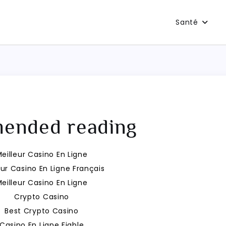
Santé
ended reading
eilleur Casino En Ligne
eur Casino En Ligne Français
eilleur Casino En Ligne
Crypto Casino
Best Crypto Casino
Casino En Ligne Fiable