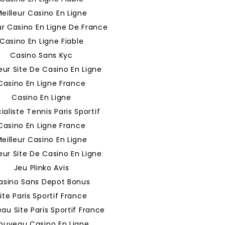
eilleur Casino En Ligne
ur Casino En Ligne De France
Casino En Ligne Fiable
Casino Sans Kyc
eur Site De Casino En Ligne
Casino En Ligne France
Casino En Ligne
ialiste Tennis Paris Sportif
Casino En Ligne France
eilleur Casino En Ligne
eur Site De Casino En Ligne
Jeu Plinko Avis
asino Sans Depot Bonus
ite Paris Sportif France
au Site Paris Sportif France
ouveau Casino En Ligne