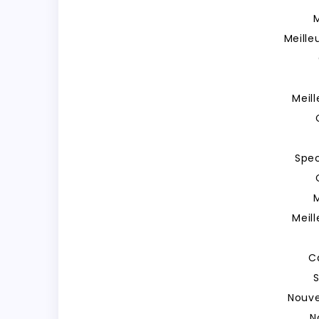
M
Meille
Meill
Spec
M
Meill
C
S
Nouve
N