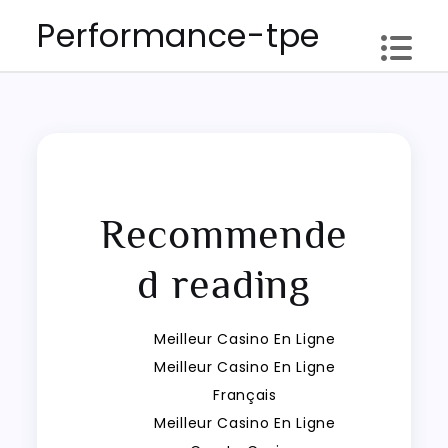
Aller
Performance-tpe
au
contenu
Recommende
d reading
Meilleur Casino En Ligne
Meilleur Casino En Ligne
Français
Meilleur Casino En Ligne