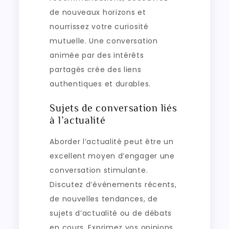
de nouveaux horizons et
nourrissez votre curiosité
mutuelle. Une conversation
animée par des intérêts
partagés crée des liens
authentiques et durables.
Sujets de conversation liés
à l’actualité
Aborder l’actualité peut être un
excellent moyen d’engager une
conversation stimulante.
Discutez d’événements récents,
de nouvelles tendances, de
sujets d’actualité ou de débats
en cours. Exprimez vos opinions