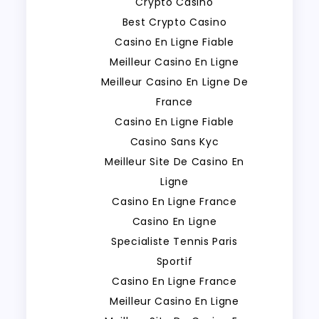
Crypto Casino
Best Crypto Casino
Casino En Ligne Fiable
Meilleur Casino En Ligne
Meilleur Casino En Ligne De
France
Casino En Ligne Fiable
Casino Sans Kyc
Meilleur Site De Casino En
Ligne
Casino En Ligne France
Casino En Ligne
Specialiste Tennis Paris
Sportif
Casino En Ligne France
Meilleur Casino En Ligne