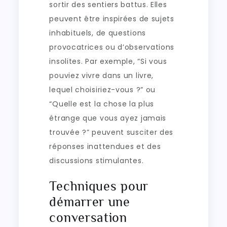
sortir des sentiers battus. Elles
peuvent être inspirées de sujets
inhabituels, de questions
provocatrices ou d’observations
insolites. Par exemple, “Si vous
pouviez vivre dans un livre,
lequel choisiriez-vous ?” ou
“Quelle est la chose la plus
étrange que vous ayez jamais
trouvée ?” peuvent susciter des
réponses inattendues et des
discussions stimulantes.
Techniques pour
démarrer une
conversation