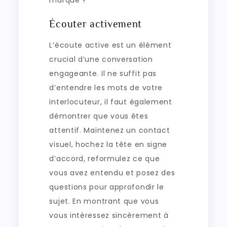
marqué ?”
Écouter activement
L’écoute active est un élément
crucial d’une conversation
engageante. Il ne suffit pas
d’entendre les mots de votre
interlocuteur, il faut également
démontrer que vous êtes
attentif. Maintenez un contact
visuel, hochez la tête en signe
d’accord, reformulez ce que
vous avez entendu et posez des
questions pour approfondir le
sujet. En montrant que vous
vous intéressez sincèrement à