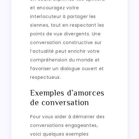
et encouragez votre
interlocuteur à partager les
siennes, tout en respectant les
points de vue divergents. Une
conversation constructive sur
l’actualité peut enrichir votre
compréhension du monde et
favoriser un dialogue ouvert et
respectueux.
Exemples d’amorces
de conversation
Pour vous aider à démarrer des
conversations engageantes,
voici quelques exemples