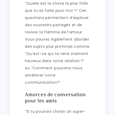
“Quelle est la chose la plus folle
que tu as faite pour moi ?” Ces
questions permettent d’explorer
des souvenirs partagés et de
raviver la flamme de l’amour.
Vous pouvez également aborder
des sujets plus profonds comme
“Qu’est-ce qui te rend vraiment
heureux dans notre relation ?”
ou “Comment pouvons-nous
améliorer notre
communication?”.
Amorces de conversation
pour les amis
“Si tu pouvais choisir un super-