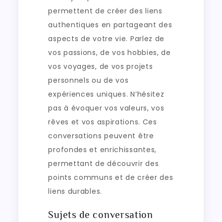
permettent de créer des liens
authentiques en partageant des
aspects de votre vie. Parlez de
vos passions, de vos hobbies, de
vos voyages, de vos projets
personnels ou de vos
expériences uniques. N’hésitez
pas à évoquer vos valeurs, vos
rêves et vos aspirations. Ces
conversations peuvent être
profondes et enrichissantes,
permettant de découvrir des
points communs et de créer des
liens durables.
Sujets de conversation