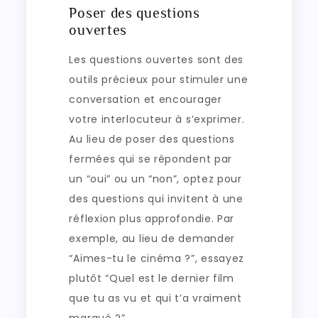
Poser des questions
ouvertes
Les questions ouvertes sont des
outils précieux pour stimuler une
conversation et encourager
votre interlocuteur à s’exprimer.
Au lieu de poser des questions
fermées qui se répondent par
un “oui” ou un “non”, optez pour
des questions qui invitent à une
réflexion plus approfondie. Par
exemple, au lieu de demander
“Aimes-tu le cinéma ?”, essayez
plutôt “Quel est le dernier film
que tu as vu et qui t’a vraiment