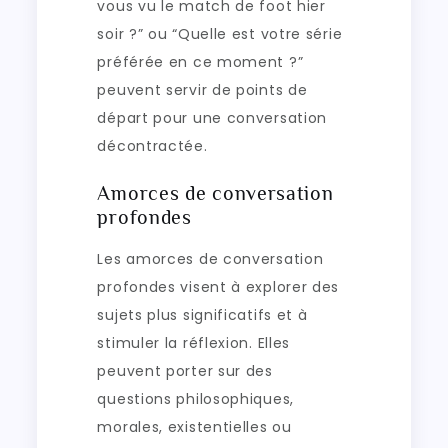
vous vu le match de foot hier
soir ?” ou “Quelle est votre série
préférée en ce moment ?”
peuvent servir de points de
départ pour une conversation
décontractée.
Amorces de conversation
profondes
Les amorces de conversation
profondes visent à explorer des
sujets plus significatifs et à
stimuler la réflexion. Elles
peuvent porter sur des
questions philosophiques,
morales, existentielles ou