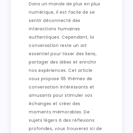
Dans un monde de plus en plus
numérique, il est facile de se
sentir déconnecté des
interactions humaines
authentiques. Cependant, la
conversation reste un art
essentiel pour tisser des liens,
partager des idées et enrichir
nos expériences. Cet article
vous propose 65 thèmes de
conversation intéressants et
amusants pour stimuler vos
échanges et créer des
moments mémorables. De
sujets légers à des réflexions
profondes, vous trouverez ici de