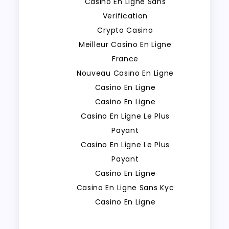
Casino En Ligne Sans
Verification
Crypto Casino
Meilleur Casino En Ligne
France
Nouveau Casino En Ligne
Casino En Ligne
Casino En Ligne
Casino En Ligne Le Plus
Payant
Casino En Ligne Le Plus
Payant
Casino En Ligne
Casino En Ligne Sans Kyc
Casino En Ligne