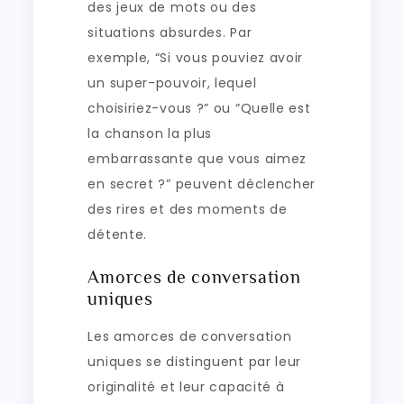
des jeux de mots ou des
situations absurdes. Par
exemple, “Si vous pouviez avoir
un super-pouvoir, lequel
choisiriez-vous ?” ou “Quelle est
la chanson la plus
embarrassante que vous aimez
en secret ?” peuvent déclencher
des rires et des moments de
détente.
Amorces de conversation
uniques
Les amorces de conversation
uniques se distinguent par leur
originalité et leur capacité à