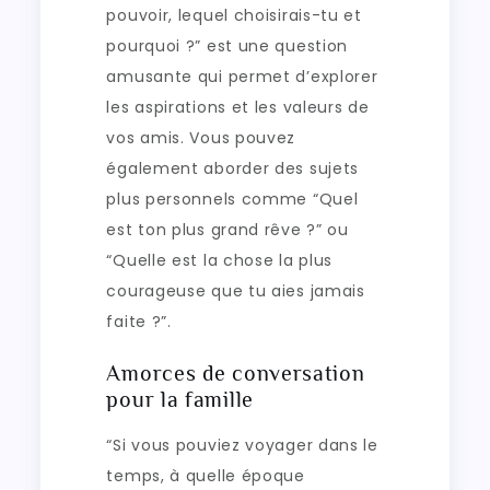
pouvoir, lequel choisirais-tu et
pourquoi ?” est une question
amusante qui permet d’explorer
les aspirations et les valeurs de
vos amis. Vous pouvez
également aborder des sujets
plus personnels comme “Quel
est ton plus grand rêve ?” ou
“Quelle est la chose la plus
courageuse que tu aies jamais
faite ?”.
Amorces de conversation
pour la famille
“Si vous pouviez voyager dans le
temps, à quelle époque