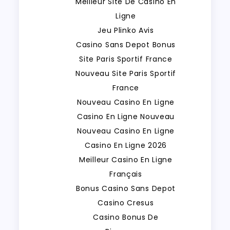
Meilleur Site De Casino En
Ligne
Jeu Plinko Avis
Casino Sans Depot Bonus
Site Paris Sportif France
Nouveau Site Paris Sportif
France
Nouveau Casino En Ligne
Casino En Ligne Nouveau
Nouveau Casino En Ligne
Casino En Ligne 2026
Meilleur Casino En Ligne
Français
Bonus Casino Sans Depot
Casino Cresus
Casino Bonus De