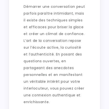
Démarrer une conversation peut
parfois paraître intimidant, mais
il existe des techniques simples
et efficaces pour briser la glace
et créer un climat de confiance.
L’art de la conversation repose
sur l’écoute active, la curiosité
et l’authenticité. En posant des
questions ouvertes, en
partageant des anecdotes
personnelles et en manifestant
un véritable intérêt pour votre
interlocuteur, vous pouvez créer
une connexion authentique et
enrichissante.