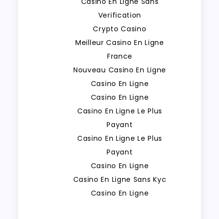
Casino En Ligne Sans
Verification
Crypto Casino
Meilleur Casino En Ligne
France
Nouveau Casino En Ligne
Casino En Ligne
Casino En Ligne
Casino En Ligne Le Plus
Payant
Casino En Ligne Le Plus
Payant
Casino En Ligne
Casino En Ligne Sans Kyc
Casino En Ligne