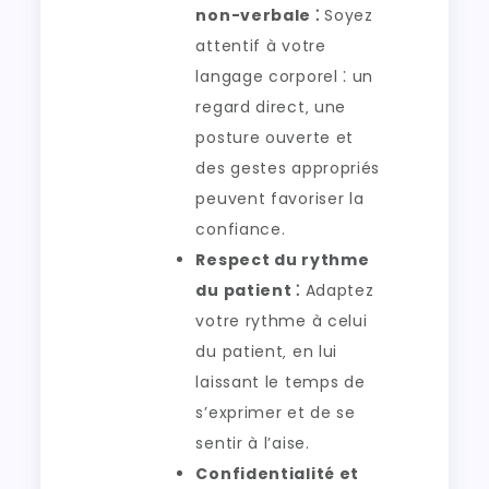
non-verbale ⁚
Soyez
attentif à votre
langage corporel ⁚ un
regard direct‚ une
posture ouverte et
des gestes appropriés
peuvent favoriser la
confiance.
Respect du rythme
du patient ⁚
Adaptez
votre rythme à celui
du patient‚ en lui
laissant le temps de
s’exprimer et de se
sentir à l’aise.
Confidentialité et