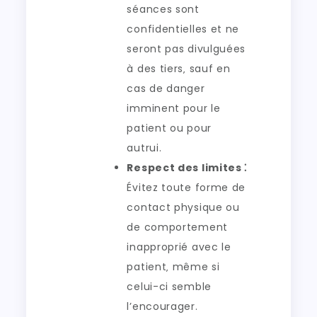
séances sont
confidentielles et ne
seront pas divulguées
à des tiers‚ sauf en
cas de danger
imminent pour le
patient ou pour
autrui.
Respect des limites ⁚
Évitez toute forme de
contact physique ou
de comportement
inapproprié avec le
patient‚ même si
celui-ci semble
l’encourager.