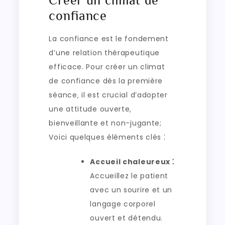
Créer un climat de
confiance
La confiance est le fondement
d’une relation thérapeutique
efficace. Pour créer un climat
de confiance dès la première
séance‚ il est crucial d’adopter
une attitude ouverte‚
bienveillante et non-jugante;
Voici quelques éléments clés ⁚
Accueil chaleureux ⁚
Accueillez le patient
avec un sourire et un
langage corporel
ouvert et détendu.