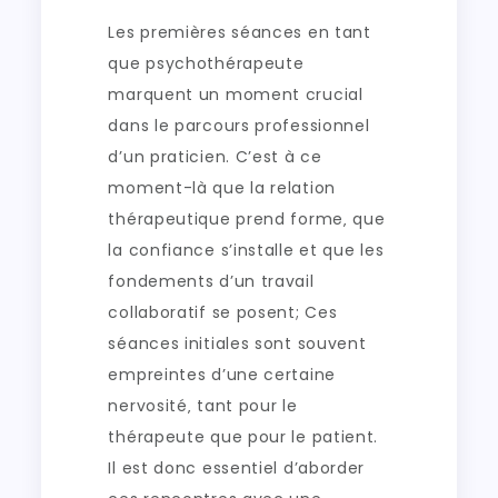
Les premières séances en tant
que psychothérapeute
marquent un moment crucial
dans le parcours professionnel
d’un praticien. C’est à ce
moment-là que la relation
thérapeutique prend forme‚ que
la confiance s’installe et que les
fondements d’un travail
collaboratif se posent; Ces
séances initiales sont souvent
empreintes d’une certaine
nervosité‚ tant pour le
thérapeute que pour le patient.
Il est donc essentiel d’aborder