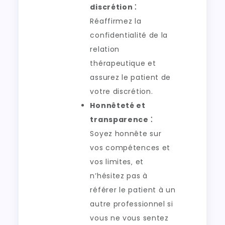
discrétion ⁚
Réaffirmez la
confidentialité de la
relation
thérapeutique et
assurez le patient de
votre discrétion.
Honnêteté et
transparence ⁚
Soyez honnête sur
vos compétences et
vos limites‚ et
n’hésitez pas à
référer le patient à un
autre professionnel si
vous ne vous sentez