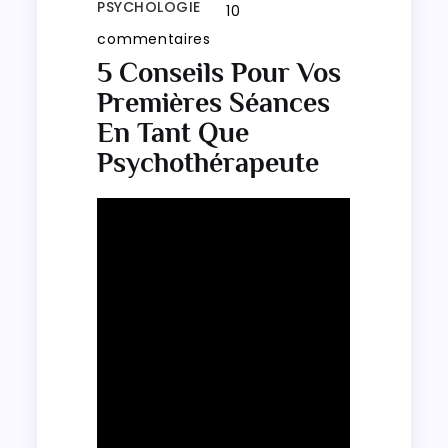
PSYCHOLOGIE
10
sur
commentaires
5
5 Conseils Pour Vos
conseils
Premières Séances
pour
En Tant Que
vos
Psychothérapeute
premières
séances
en
tant
que
psychothérapeute