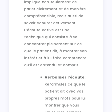
implique non seulement de
parler clairement et de manière
compréhensible‚ mais aussi de
savoir écouter activement.
L’écoute active est une
technique qui consiste à se
concentrer pleinement sur ce
que le patient dit‚ à montrer son
intérêt et à lui faire comprendre
qu’il est entendu et compris.
Verbaliser l’écoute ⁚
Reformulez ce que le
patient dit avec vos
propres mots pour lui
montrer que vous