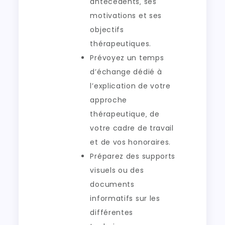
antécédents‚ ses
motivations et ses
objectifs
thérapeutiques.
Prévoyez un temps
d’échange dédié à
l’explication de votre
approche
thérapeutique‚ de
votre cadre de travail
et de vos honoraires.
Préparez des supports
visuels ou des
documents
informatifs sur les
différentes