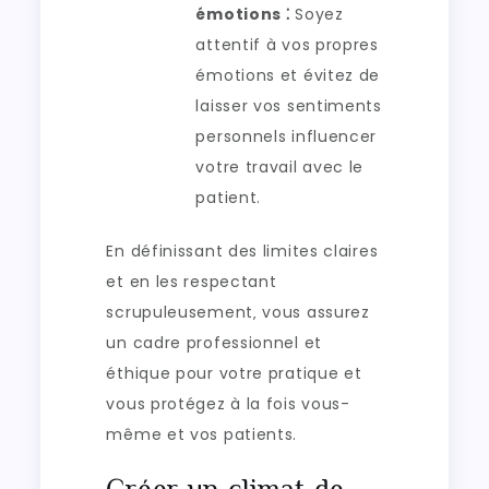
émotions ⁚
Soyez
attentif à vos propres
émotions et évitez de
laisser vos sentiments
personnels influencer
votre travail avec le
patient.
En définissant des limites claires
et en les respectant
scrupuleusement‚ vous assurez
un cadre professionnel et
éthique pour votre pratique et
vous protégez à la fois vous-
même et vos patients.