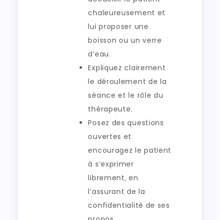
chaleureusement et
lui proposer une
boisson ou un verre
d’eau.
Expliquez clairement
le déroulement de la
séance et le rôle du
thérapeute.
Posez des questions
ouvertes et
encouragez le patient
à s’exprimer
librement‚ en
l’assurant de la
confidentialité de ses
propos.