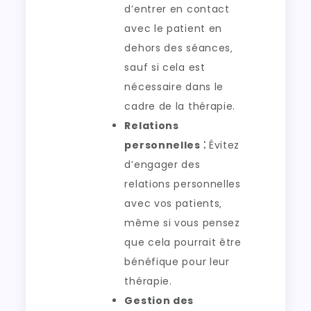
d’entrer en contact
avec le patient en
dehors des séances‚
sauf si cela est
nécessaire dans le
cadre de la thérapie.
Relations
personnelles ⁚
Évitez
d’engager des
relations personnelles
avec vos patients‚
même si vous pensez
que cela pourrait être
bénéfique pour leur
thérapie.
Gestion des