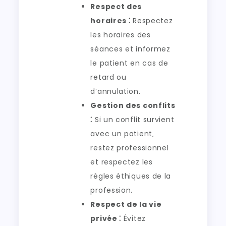
Respect des
horaires ⁚
Respectez
les horaires des
séances et informez
le patient en cas de
retard ou
d’annulation.
Gestion des conflits
⁚
Si un conflit survient
avec un patient‚
restez professionnel
et respectez les
règles éthiques de la
profession.
Respect de la vie
privée ⁚
Évitez