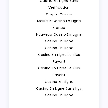
Casino En Ligne Sans
Verification
Crypto Casino
Meilleur Casino En Ligne
France
Nouveau Casino En Ligne
Casino En Ligne
Casino En Ligne
Casino En Ligne Le Plus
Payant
Casino En Ligne Le Plus
Payant
Casino En Ligne
Casino En Ligne Sans Kyc
Casino En Ligne