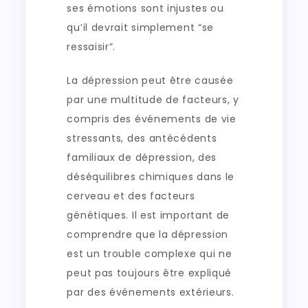
ses émotions sont injustes ou
qu’il devrait simplement “se
ressaisir”.
La dépression peut être causée
par une multitude de facteurs, y
compris des événements de vie
stressants, des antécédents
familiaux de dépression, des
déséquilibres chimiques dans le
cerveau et des facteurs
génétiques. Il est important de
comprendre que la dépression
est un trouble complexe qui ne
peut pas toujours être expliqué
par des événements extérieurs.