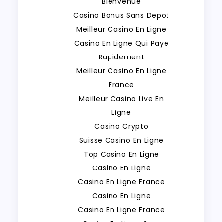
Bienvenue
Casino Bonus Sans Depot
Meilleur Casino En Ligne
Casino En Ligne Qui Paye
Rapidement
Meilleur Casino En Ligne
France
Meilleur Casino Live En
Ligne
Casino Crypto
Suisse Casino En Ligne
Top Casino En Ligne
Casino En Ligne
Casino En Ligne France
Casino En Ligne
Casino En Ligne France