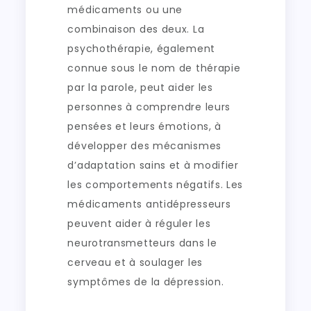
médicaments ou une
combinaison des deux. La
psychothérapie, également
connue sous le nom de thérapie
par la parole, peut aider les
personnes à comprendre leurs
pensées et leurs émotions, à
développer des mécanismes
d’adaptation sains et à modifier
les comportements négatifs. Les
médicaments antidépresseurs
peuvent aider à réguler les
neurotransmetteurs dans le
cerveau et à soulager les
symptômes de la dépression.