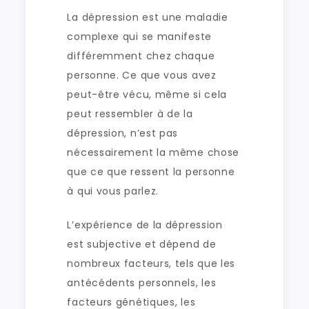
La dépression est une maladie
complexe qui se manifeste
différemment chez chaque
personne. Ce que vous avez
peut-être vécu, même si cela
peut ressembler à de la
dépression, n’est pas
nécessairement la même chose
que ce que ressent la personne
à qui vous parlez.
L’expérience de la dépression
est subjective et dépend de
nombreux facteurs, tels que les
antécédents personnels, les
facteurs génétiques, les