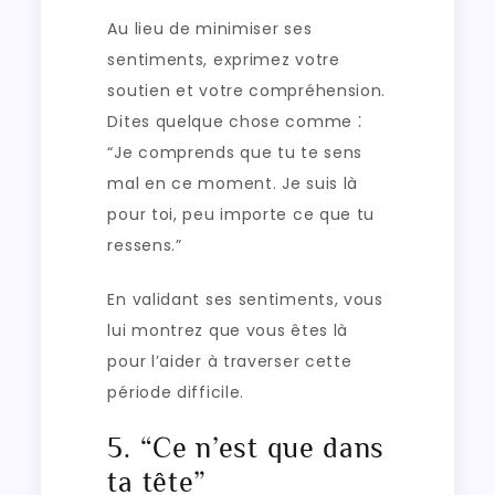
Au lieu de minimiser ses
sentiments, exprimez votre
soutien et votre compréhension.
Dites quelque chose comme ⁚
“Je comprends que tu te sens
mal en ce moment. Je suis là
pour toi, peu importe ce que tu
ressens.”
En validant ses sentiments, vous
lui montrez que vous êtes là
pour l’aider à traverser cette
période difficile.
5. “Ce n’est que dans
ta tête”