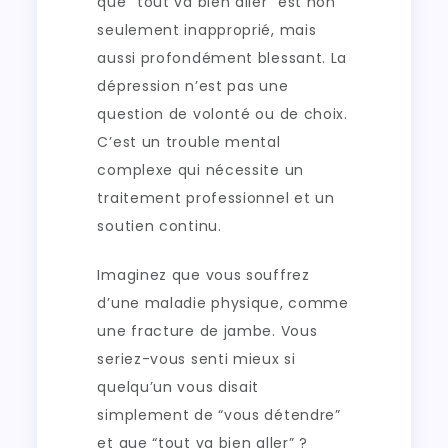
que “tout va bien aller” est non
seulement inapproprié, mais
aussi profondément blessant. La
dépression n’est pas une
question de volonté ou de choix.
C’est un trouble mental
complexe qui nécessite un
traitement professionnel et un
soutien continu.
Imaginez que vous souffrez
d’une maladie physique, comme
une fracture de jambe. Vous
seriez-vous senti mieux si
quelqu’un vous disait
simplement de “vous détendre”
et que “tout va bien aller” ?