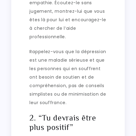
empathie. Écoutez-le sans
jugement, montrez-lui que vous
êtes là pour lui et encouragez-le
à chercher de l’aide
professionnelle.
Rappelez-vous que la dépression
est une maladie sérieuse et que
les personnes qui en souffrent
ont besoin de soutien et de
compréhension, pas de conseils
simplistes ou de minimisation de
leur souffrance.
2. “Tu devrais être
plus positif”