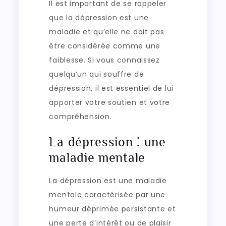
Il est important de se rappeler
que la dépression est une
maladie et qu’elle ne doit pas
être considérée comme une
faiblesse. Si vous connaissez
quelqu’un qui souffre de
dépression, il est essentiel de lui
apporter votre soutien et votre
compréhension.
La dépression ⁚ une
maladie mentale
La dépression est une maladie
mentale caractérisée par une
humeur déprimée persistante et
une perte d’intérêt ou de plaisir