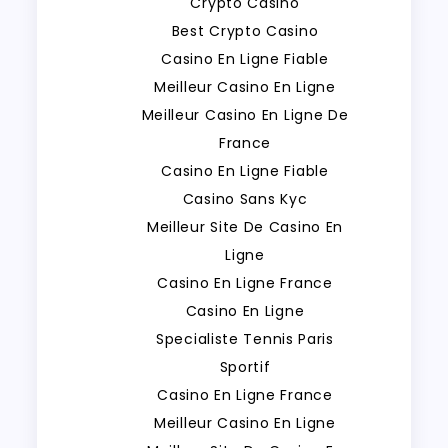
Crypto Casino
Best Crypto Casino
Casino En Ligne Fiable
Meilleur Casino En Ligne
Meilleur Casino En Ligne De
France
Casino En Ligne Fiable
Casino Sans Kyc
Meilleur Site De Casino En
Ligne
Casino En Ligne France
Casino En Ligne
Specialiste Tennis Paris
Sportif
Casino En Ligne France
Meilleur Casino En Ligne