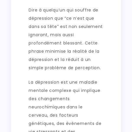
Dire à quelqu’un qui souffre de
dépression que “ce n’est que
dans sa tête” est non seulement
ignorant, mais aussi
profondément blessant. Cette
phrase minimise la réalité de la
dépression et la réduit à un
simple problème de perception.
La dépression est une maladie
mentale complexe qui implique
des changements
neurochimiques dans le
cerveau, des facteurs
génétiques, des événements de
vie stressants et des