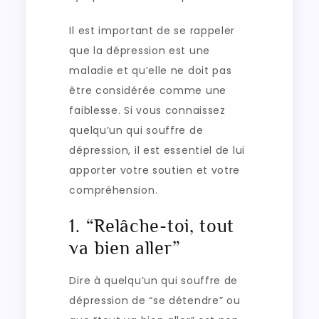
Il est important de se rappeler
que la dépression est une
maladie et qu’elle ne doit pas
être considérée comme une
faiblesse. Si vous connaissez
quelqu’un qui souffre de
dépression, il est essentiel de lui
apporter votre soutien et votre
compréhension.
1. “Relâche-toi, tout
va bien aller”
Dire à quelqu’un qui souffre de
dépression de “se détendre” ou