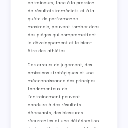
entraîneurs, face à la pression
de résultats immédiats et à la
quête de performance
maximale, peuvent tomber dans
des pièges qui compromettent
le développement et le bien-
être des athlètes․
Des erreurs de jugement, des
omissions stratégiques et une
méconnaissance des principes
fondamentaux de
l’entraînement peuvent
conduire à des résultats
décevants, des blessures
récurrentes et une détérioration