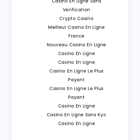
Casino En Ligne Sans
Verification
Crypto Casino
Meilleur Casino En Ligne
France
Nouveau Casino En Ligne
Casino En Ligne
Casino En Ligne
Casino En Ligne Le Plus
Payant
Casino En Ligne Le Plus
Payant
Casino En Ligne
Casino En Ligne Sans Kyc
Casino En Ligne