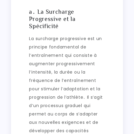
a․ La Surcharge
Progressive et la
Spécificité
La surcharge progressive est un
principe fondamental de
l’entraînement qui consiste à
augmenter progressivement
l’intensité, la durée ou la
fréquence de l’entraînement
pour stimuler l’adaptation et la
progression de l’athlète․ Il s’agit
d’un processus graduel qui
permet au corps de s’adapter
aux nouvelles exigences et de
développer des capacités