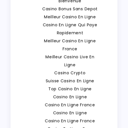
Bienvenue
Casino Bonus Sans Depot
Meilleur Casino En Ligne
Casino En Ligne Qui Paye
Rapidement
Meilleur Casino En Ligne
France
Meilleur Casino Live En
Ligne
Casino Crypto
Suisse Casino En Ligne
Top Casino En Ligne
Casino En Ligne
Casino En Ligne France
Casino En Ligne
Casino En Ligne France