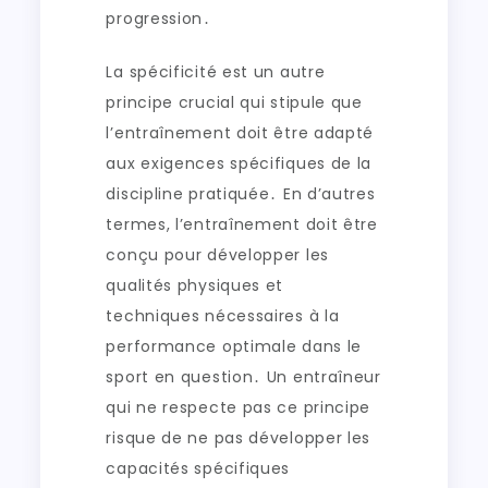
progression․
La spécificité est un autre
principe crucial qui stipule que
l’entraînement doit être adapté
aux exigences spécifiques de la
discipline pratiquée․ En d’autres
termes, l’entraînement doit être
conçu pour développer les
qualités physiques et
techniques nécessaires à la
performance optimale dans le
sport en question․ Un entraîneur
qui ne respecte pas ce principe
risque de ne pas développer les
capacités spécifiques