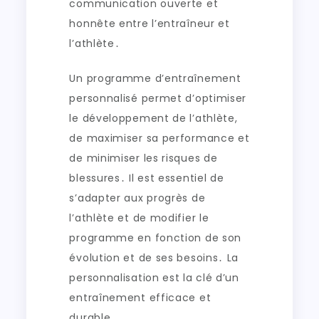
communication ouverte et
honnête entre l’entraîneur et
l’athlète․
Un programme d’entraînement
personnalisé permet d’optimiser
le développement de l’athlète,
de maximiser sa performance et
de minimiser les risques de
blessures․ Il est essentiel de
s’adapter aux progrès de
l’athlète et de modifier le
programme en fonction de son
évolution et de ses besoins․ La
personnalisation est la clé d’un
entraînement efficace et
durable․