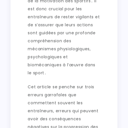
de la motivation des sportifs․ Il
est donc crucial pour les
entraîneurs de rester vigilants et
de s’assurer que leurs actions
sont guidées par une profonde
compréhension des
mécanismes physiologiques,
psychologiques et
biomécaniques à l’œuvre dans
le sport․
Cet article se penche sur trois
erreurs garrafales que
commettent souvent les
entraîneurs, erreurs qui peuvent
avoir des conséquences
négatives sur la progression des