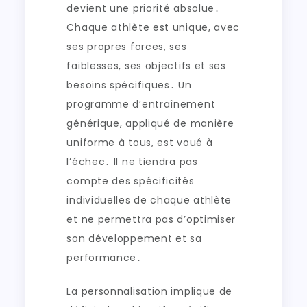
devient une priorité absolue․
Chaque athlète est unique, avec
ses propres forces, ses
faiblesses, ses objectifs et ses
besoins spécifiques․ Un
programme d’entraînement
générique, appliqué de manière
uniforme à tous, est voué à
l’échec․ Il ne tiendra pas
compte des spécificités
individuelles de chaque athlète
et ne permettra pas d’optimiser
son développement et sa
performance․
La personnalisation implique de