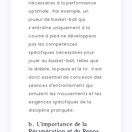
nécessaires à la performance
optimale․ Par exemple, un
joueur de basket-ball qui
s’entraîne uniquement à la
course à pied ne développera
pas les compétences
spécifiques nécessaires pour
jouer au basket-ball, telles que
la dribble, la passe et le tir․ Il est
donc essentiel de concevoir des
séances d’entraînement qui
simulent les mouvements et les
exigences spécifiques de la
discipline pratiquée․
b․ L’Importance de la
Récupération et du Repos