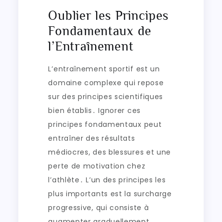
Oublier les Principes
Fondamentaux de
l’Entraînement
L’entraînement sportif est un
domaine complexe qui repose
sur des principes scientifiques
bien établis․ Ignorer ces
principes fondamentaux peut
entraîner des résultats
médiocres, des blessures et une
perte de motivation chez
l’athlète․ L’un des principes les
plus importants est la surcharge
progressive, qui consiste à
augmenter graduellement