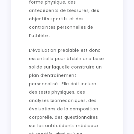
forme physique, des
antécédents de blessures, des
objectifs sportifs et des
contraintes personnelles de
l’athlète․
L’évaluation préalable est donc
essentielle pour établir une base
solide sur laquelle construire un
plan d’entraînement
personnalisé․ Elle doit inclure
des tests physiques, des
analyses biomécaniques, des
évaluations de la composition
corporelle, des questionnaires
sur les antécédents médicaux