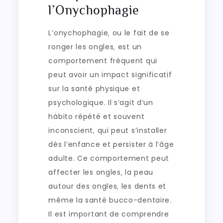
l’Onychophagie
L’onychophagie‚ ou le fait de se
ronger les ongles‚ est un
comportement fréquent qui
peut avoir un impact significatif
sur la santé physique et
psychologique. Il s’agit d’un
hábito répété et souvent
inconscient‚ qui peut s’installer
dès l’enfance et persister à l’âge
adulte. Ce comportement peut
affecter les ongles‚ la peau
autour des ongles‚ les dents et
même la santé bucco-dentaire.
Il est important de comprendre