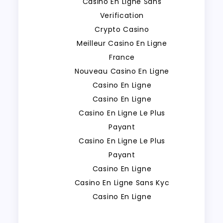
Casino En Ligne Sans
Verification
Crypto Casino
Meilleur Casino En Ligne
France
Nouveau Casino En Ligne
Casino En Ligne
Casino En Ligne
Casino En Ligne Le Plus
Payant
Casino En Ligne Le Plus
Payant
Casino En Ligne
Casino En Ligne Sans Kyc
Casino En Ligne