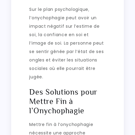
Sur le plan psychologique‚
l’onychophagie peut avoir un
impact négatif sur l’estime de
soi‚ la confiance en soi et
l’image de soi. La personne peut
se sentir gênée par l’état de ses
ongles et éviter les situations
sociales où elle pourrait être
jugée.
Des Solutions pour
Mettre Fin à
l’Onychophagie
Mettre fin à l’onychophagie
nécessite une approche