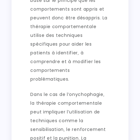
base sur le principe que les
comportements sont appris et
peuvent donc être désappris. La
thérapie comportementale
utilise des techniques
spécifiques pour aider les
patients à identifier‚ à
comprendre et à modifier les
comportements
problématiques.
Dans le cas de l’onychophagie‚
la thérapie comportementale
peut impliquer l’utilisation de
techniques comme la
sensibilisation‚ le renforcement
positif et la punition. La