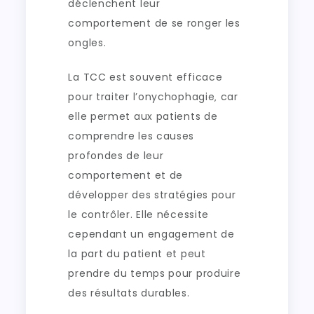
déclenchent leur
comportement de se ronger les
ongles.
La TCC est souvent efficace
pour traiter l’onychophagie‚ car
elle permet aux patients de
comprendre les causes
profondes de leur
comportement et de
développer des stratégies pour
le contrôler. Elle nécessite
cependant un engagement de
la part du patient et peut
prendre du temps pour produire
des résultats durables.