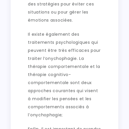
des stratégies pour éviter ces
situations ou pour gérer les
émotions associées.
Il existe également des
traitements psychologiques qui
peuvent être très efficaces pour
traiter l’onychophagie. La
thérapie comportementale et la
thérapie cognitivo-
comportementale sont deux
approches courantes qui visent
à modifier les pensées et les
comportements associés à
l’onychophagie;