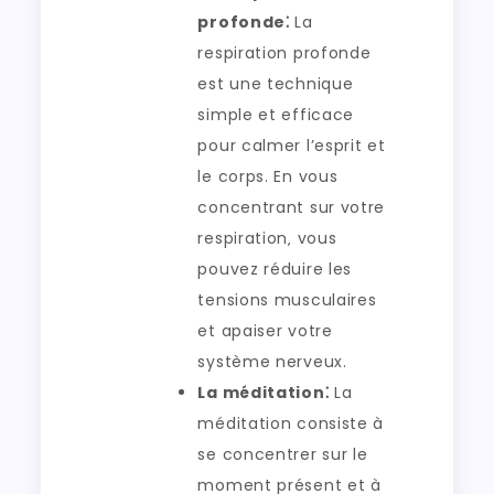
profonde⁚
La
respiration profonde
est une technique
simple et efficace
pour calmer l’esprit et
le corps. En vous
concentrant sur votre
respiration‚ vous
pouvez réduire les
tensions musculaires
et apaiser votre
système nerveux.
La méditation⁚
La
méditation consiste à
se concentrer sur le
moment présent et à