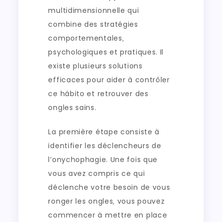
multidimensionnelle qui
combine des stratégies
comportementales‚
psychologiques et pratiques. Il
existe plusieurs solutions
efficaces pour aider à contrôler
ce hábito et retrouver des
ongles sains.
La première étape consiste à
identifier les déclencheurs de
l’onychophagie. Une fois que
vous avez compris ce qui
déclenche votre besoin de vous
ronger les ongles‚ vous pouvez
commencer à mettre en place