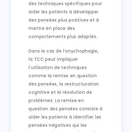
des techniques spécifiques pour
aider les patients à développer
des pensées plus positives et à
mettre en place des
comportements plus adaptés.
Dans le cas de l’onychophagie‚
la TCC peut impliquer
l’utilisation de techniques
comme la remise en question
des pensées‚ la restructuration
cognitive et la résolution de
problèmes. La remise en
question des pensées consiste à
aider les patients à identifier les
pensées négatives qui les