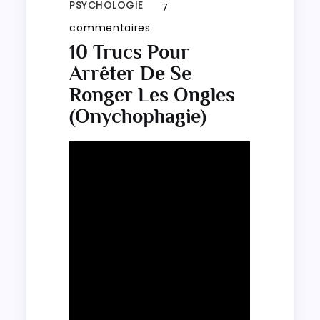
PSYCHOLOGIE
7
sur
commentaires
10
10 Trucs Pour
Trucs
Arrêter De Se
pour
Ronger Les Ongles
Arrêter
(Onychophagie)
de
Se
Ronger
les
Ongles
(Onychophagie)