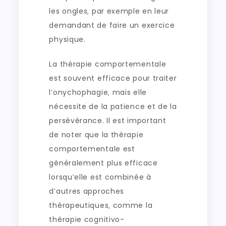
les ongles‚ par exemple en leur
demandant de faire un exercice
physique.
La thérapie comportementale
est souvent efficace pour traiter
l’onychophagie‚ mais elle
nécessite de la patience et de la
persévérance. Il est important
de noter que la thérapie
comportementale est
généralement plus efficace
lorsqu’elle est combinée à
d’autres approches
thérapeutiques‚ comme la
thérapie cognitivo-