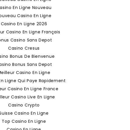
asino En Ligne Nouveau
ouveau Casino En Ligne
Casino En Ligne 2026
eur Casino En Ligne Français
onus Casino Sans Depot
Casino Cresus
sino Bonus De Bienvenue
asino Bonus Sans Depot
eilleur Casino En Ligne
En Ligne Qui Paye Rapidement
leur Casino En Ligne France
lleur Casino Live En Ligne
Casino Crypto
Suisse Casino En Ligne
Top Casino En Ligne
Casino En Ligne