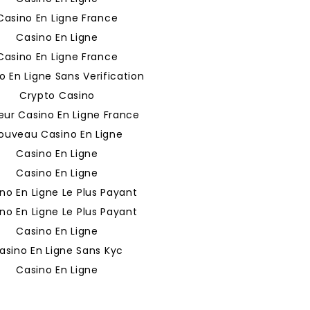
Casino En Ligne France
Casino En Ligne
Casino En Ligne France
o En Ligne Sans Verification
Crypto Casino
leur Casino En Ligne France
ouveau Casino En Ligne
Casino En Ligne
Casino En Ligne
no En Ligne Le Plus Payant
no En Ligne Le Plus Payant
Casino En Ligne
asino En Ligne Sans Kyc
Casino En Ligne