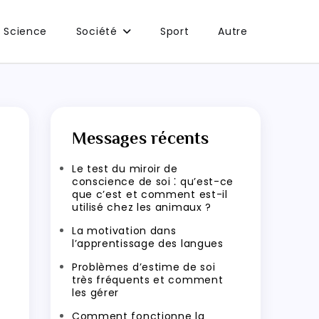
Science
Société
Sport
Autre
Messages récents
Le test du miroir de
conscience de soi ⁚ qu’est-ce
que c’est et comment est-il
utilisé chez les animaux ?
La motivation dans
l’apprentissage des langues
Problèmes d’estime de soi
très fréquents et comment
les gérer
Comment fonctionne la