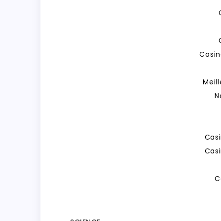
Casin
Meil
N
Casi
Casi
C