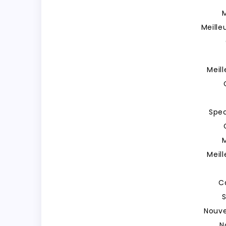
M
Meille
Meill
Spec
M
Meill
C
S
Nouve
N