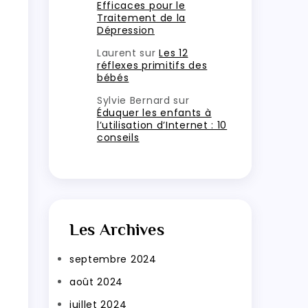
Efficaces pour le
Traitement de la
Dépression
Laurent
sur
Les 12
réflexes primitifs des
bébés
Sylvie Bernard
sur
Éduquer les enfants à
l’utilisation d’Internet : 10
conseils
Les Archives
septembre 2024
août 2024
juillet 2024