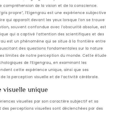
 compréhension de la vision et de la conscience.
“gris propre”, l’Eigengrau est une expérience subjective
e qui apparaît devant les yeux lorsque l’on se trouve
ption, souvent confondue avec l’obscurité absolue, est
ique qui a captivé l’attention des scientifiques et des
grau est un phénomène qui se situe à la frontière entre
n, suscitant des questions fondamentales sur la nature
t les limites de notre perception du monde. Cette étude
ychologiques de l’Eigengrau, en examinant les
ndent cette expérience unique, ainsi que ses
 la perception visuelle et de l’activité cérébrale.
 visuelle unique
riences visuelles par son caractère subjectif et sa
t des perceptions visuelles sont déclenchées par des