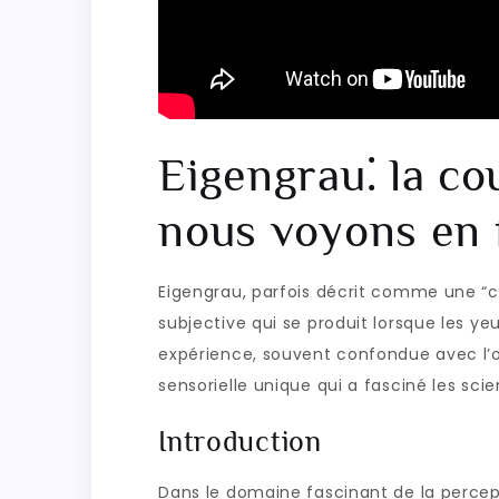
Eigengrau⁚ la co
nous voyons en 
Eigengrau, parfois décrit comme une “co
subjective qui se produit lorsque les ye
expérience, souvent confondue avec l’o
sensorielle unique qui a fasciné les sci
Introduction
Dans le domaine fascinant de la percep