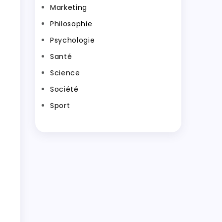
Marketing
Philosophie
Psychologie
Santé
Science
Société
Sport