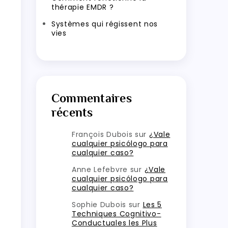
thérapie EMDR ?
Systèmes qui régissent nos
vies
Commentaires
récents
François Dubois
sur
¿Vale
cualquier psicólogo para
cualquier caso?
Anne Lefebvre
sur
¿Vale
cualquier psicólogo para
cualquier caso?
Sophie Dubois
sur
Les 5
Techniques Cognitivo-
Conductuales les Plus