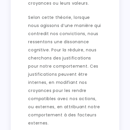
croyances ou leurs valeurs.
Selon cette théorie‚ lorsque
nous agissons d’une manière qui
contredit nos convictions‚ nous
ressentons une dissonance
cognitive. Pour la réduire‚ nous
cherchons des justifications
pour notre comportement. Ces
justifications peuvent être
internes‚ en modifiant nos
croyances pour les rendre
compatibles avec nos actions‚
ou externes‚ en attribuant notre
comportement à des facteurs
externes.