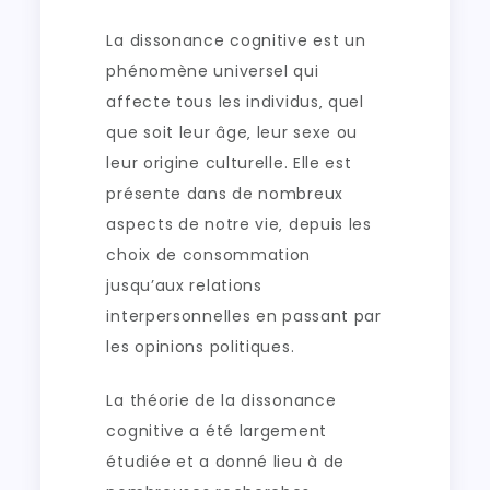
La dissonance cognitive est un
phénomène universel qui
affecte tous les individus‚ quel
que soit leur âge‚ leur sexe ou
leur origine culturelle. Elle est
présente dans de nombreux
aspects de notre vie‚ depuis les
choix de consommation
jusqu’aux relations
interpersonnelles en passant par
les opinions politiques.
La théorie de la dissonance
cognitive a été largement
étudiée et a donné lieu à de