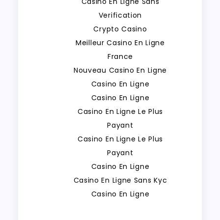
Casino En Ligne Sans
Verification
Crypto Casino
Meilleur Casino En Ligne
France
Nouveau Casino En Ligne
Casino En Ligne
Casino En Ligne
Casino En Ligne Le Plus
Payant
Casino En Ligne Le Plus
Payant
Casino En Ligne
Casino En Ligne Sans Kyc
Casino En Ligne