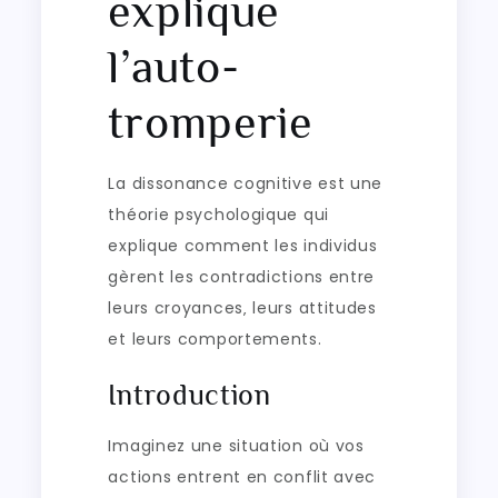
explique
l’auto-
tromperie
La dissonance cognitive est une
théorie psychologique qui
explique comment les individus
gèrent les contradictions entre
leurs croyances‚ leurs attitudes
et leurs comportements.
Introduction
Imaginez une situation où vos
actions entrent en conflit avec