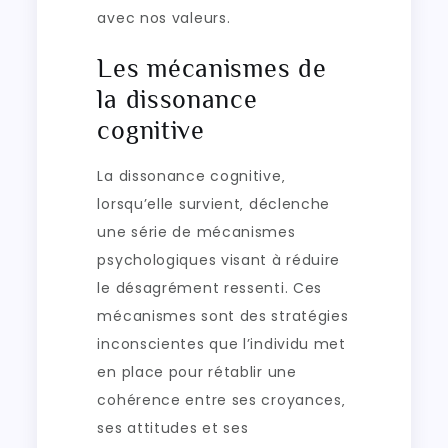
avec nos valeurs.
Les mécanismes de
la dissonance
cognitive
La dissonance cognitive‚
lorsqu’elle survient‚ déclenche
une série de mécanismes
psychologiques visant à réduire
le désagrément ressenti. Ces
mécanismes sont des stratégies
inconscientes que l’individu met
en place pour rétablir une
cohérence entre ses croyances‚
ses attitudes et ses