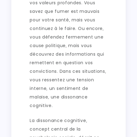
vos valeurs profondes. Vous
savez que fumer est mauvais
pour votre santé‚ mais vous
continuez à le faire. Ou encore‚
vous défendez fermement une
cause politique‚ mais vous
découvrez des informations qui
remettent en question vos
convictions. Dans ces situations‚
vous ressentez une tension
interne‚ un sentiment de
malaise‚ une dissonance
cognitive.
La dissonance cognitive‚
concept central de la