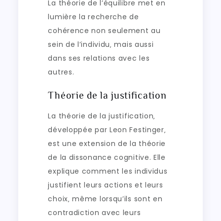
La théorie de l’équilibre met en
lumière la recherche de
cohérence non seulement au
sein de l’individu‚ mais aussi
dans ses relations avec les
autres.
Théorie de la justification
La théorie de la justification‚
développée par Leon Festinger‚
est une extension de la théorie
de la dissonance cognitive. Elle
explique comment les individus
justifient leurs actions et leurs
choix‚ même lorsqu’ils sont en
contradiction avec leurs