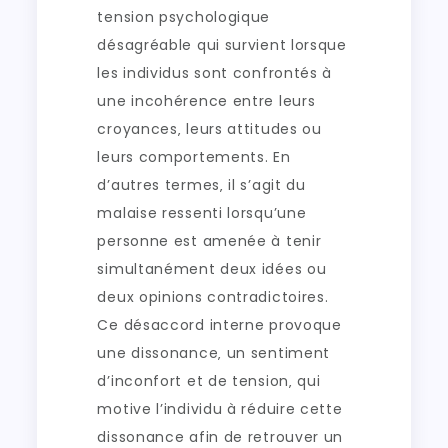
tension psychologique
désagréable qui survient lorsque
les individus sont confrontés à
une incohérence entre leurs
croyances‚ leurs attitudes ou
leurs comportements. En
d’autres termes‚ il s’agit du
malaise ressenti lorsqu’une
personne est amenée à tenir
simultanément deux idées ou
deux opinions contradictoires.
Ce désaccord interne provoque
une dissonance‚ un sentiment
d’inconfort et de tension‚ qui
motive l’individu à réduire cette
dissonance afin de retrouver un