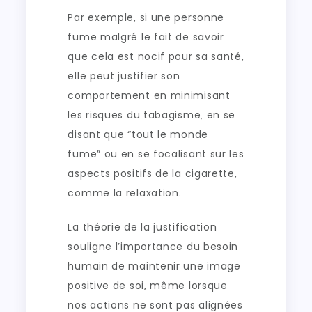
Par exemple‚ si une personne
fume malgré le fait de savoir
que cela est nocif pour sa santé‚
elle peut justifier son
comportement en minimisant
les risques du tabagisme‚ en se
disant que “tout le monde
fume” ou en se focalisant sur les
aspects positifs de la cigarette‚
comme la relaxation.
La théorie de la justification
souligne l’importance du besoin
humain de maintenir une image
positive de soi‚ même lorsque
nos actions ne sont pas alignées