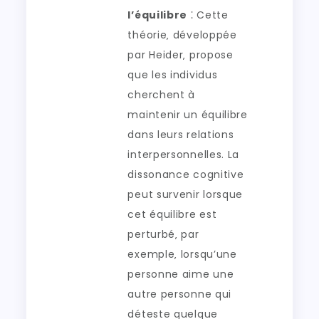
l’équilibre
⁚ Cette
théorie‚ développée
par Heider‚ propose
que les individus
cherchent à
maintenir un équilibre
dans leurs relations
interpersonnelles. La
dissonance cognitive
peut survenir lorsque
cet équilibre est
perturbé‚ par
exemple‚ lorsqu’une
personne aime une
autre personne qui
déteste quelque