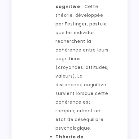
cognitive
⁚ Cette
théorie‚ développée
par Festinger‚ postule
que les individus
recherchent la
cohérence entre leurs
cognitions
(croyances‚ attitudes‚
valeurs). La
dissonance cognitive
survient lorsque cette
cohérence est
rompue‚ créant un
état de déséquilibre
psychologique.
Théorie de