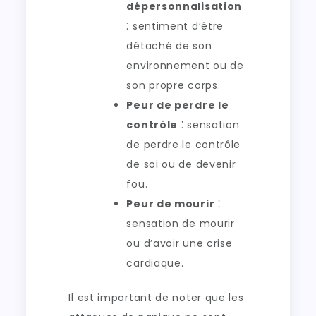
dépersonnalisation
⁚ sentiment d’être
détaché de son
environnement ou de
son propre corps.
Peur de perdre le
contrôle
⁚ sensation
de perdre le contrôle
de soi ou de devenir
fou.
Peur de mourir
⁚
sensation de mourir
ou d’avoir une crise
cardiaque.
Il est important de noter que les