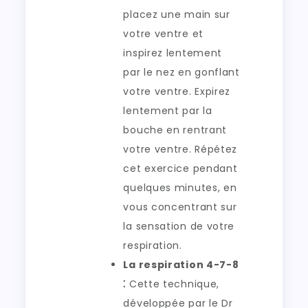
placez une main sur
votre ventre et
inspirez lentement
par le nez en gonflant
votre ventre. Expirez
lentement par la
bouche en rentrant
votre ventre. Répétez
cet exercice pendant
quelques minutes, en
vous concentrant sur
la sensation de votre
respiration.
La respiration 4-7-8
⁚
Cette technique,
développée par le Dr