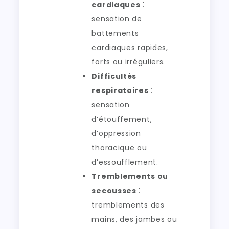
cardiaques
⁚
sensation de
battements
cardiaques rapides,
forts ou irréguliers.
Difficultés
respiratoires
⁚
sensation
d’étouffement,
d’oppression
thoracique ou
d’essoufflement.
Tremblements ou
secousses
⁚
tremblements des
mains, des jambes ou