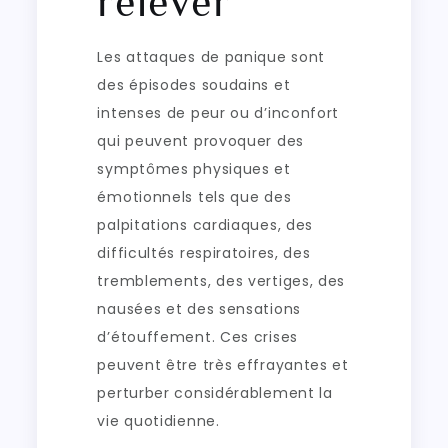
relever
Les attaques de panique sont
des épisodes soudains et
intenses de peur ou d’inconfort
qui peuvent provoquer des
symptômes physiques et
émotionnels tels que des
palpitations cardiaques, des
difficultés respiratoires, des
tremblements, des vertiges, des
nausées et des sensations
d’étouffement. Ces crises
peuvent être très effrayantes et
perturber considérablement la
vie quotidienne.