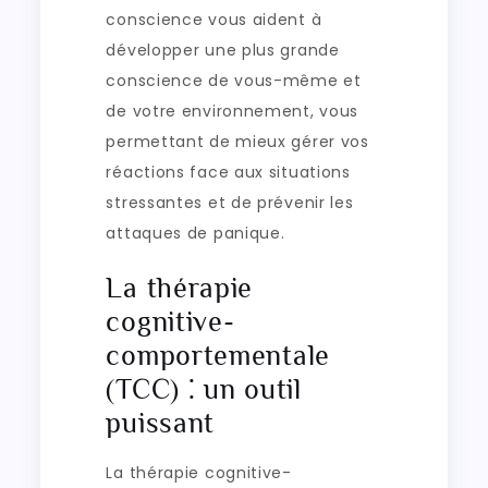
conscience vous aident à
développer une plus grande
conscience de vous-même et
de votre environnement, vous
permettant de mieux gérer vos
réactions face aux situations
stressantes et de prévenir les
attaques de panique.
La thérapie
cognitive-
comportementale
(TCC) ⁚ un outil
puissant
La thérapie cognitive-