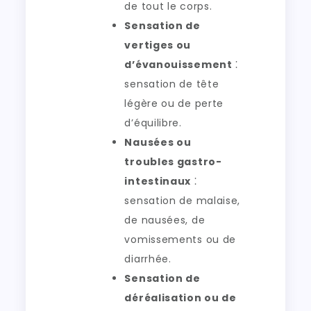
de tout le corps.
Sensation de
vertiges ou
d’évanouissement
⁚
sensation de tête
légère ou de perte
d’équilibre.
Nausées ou
troubles gastro-
intestinaux
⁚
sensation de malaise,
de nausées, de
vomissements ou de
diarrhée.
Sensation de
déréalisation ou de