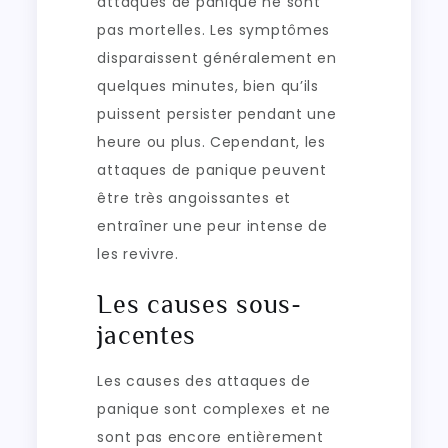
attaques de panique ne sont
pas mortelles. Les symptômes
disparaissent généralement en
quelques minutes, bien qu’ils
puissent persister pendant une
heure ou plus. Cependant, les
attaques de panique peuvent
être très angoissantes et
entraîner une peur intense de
les revivre.
Les causes sous-
jacentes
Les causes des attaques de
panique sont complexes et ne
sont pas encore entièrement