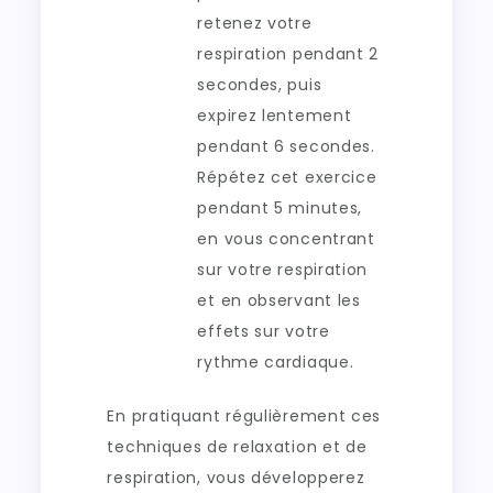
retenez votre
respiration pendant 2
secondes, puis
expirez lentement
pendant 6 secondes.
Répétez cet exercice
pendant 5 minutes,
en vous concentrant
sur votre respiration
et en observant les
effets sur votre
rythme cardiaque.
En pratiquant régulièrement ces
techniques de relaxation et de
respiration, vous développerez