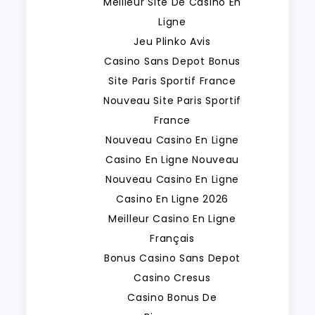
Meilleur Site De Casino En
Ligne
Jeu Plinko Avis
Casino Sans Depot Bonus
Site Paris Sportif France
Nouveau Site Paris Sportif
France
Nouveau Casino En Ligne
Casino En Ligne Nouveau
Nouveau Casino En Ligne
Casino En Ligne 2026
Meilleur Casino En Ligne
Français
Bonus Casino Sans Depot
Casino Cresus
Casino Bonus De