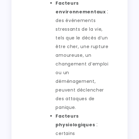
Facteurs
environnementaux
⁚
des événements
stressants de la vie,
tels que le décès d’un
être cher, une rupture
amoureuse, un
changement d’emploi
ou un
déménagement,
peuvent déclencher
des attaques de
panique.
Facteurs
physiologiques
⁚
certains