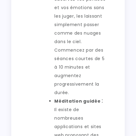
et vos émotions sans
les juger, les laissant
simplement passer
comme des nuages
dans le ciel.
Commencez par des
séances courtes de 5
à 10 minutes et
augmentez
progressivement la
durée.
Méditation guidée ⁚
Il existe de
nombreuses
applications et sites
web proposant des