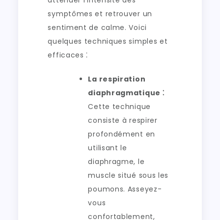
atténuer l’intensité des
symptômes et retrouver un
sentiment de calme. Voici
quelques techniques simples et
efficaces ⁚
La respiration
diaphragmatique ⁚
Cette technique
consiste à respirer
profondément en
utilisant le
diaphragme, le
muscle situé sous les
poumons. Asseyez-
vous
confortablement,