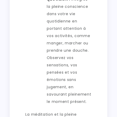
la pleine conscience
dans votre vie
quotidienne en
portant attention à
vos activités, comme
manger, marcher ou
prendre une douche.
Observez vos
sensations, vos
pensées et vos
émotions sans
jugement, en
savourant pleinement
le moment présent.
La méditation et la pleine