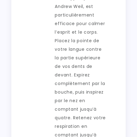
Andrew Weil, est
particulièrement
efficace pour calmer
l’esprit et le corps.
Placez la pointe de
votre langue contre
la partie supérieure
de vos dents de
devant. Expirez
complètement par la
bouche, puis inspirez
par le nez en
comptant jusqu’à
quatre. Retenez votre
respiration en
comptant jusqu’à