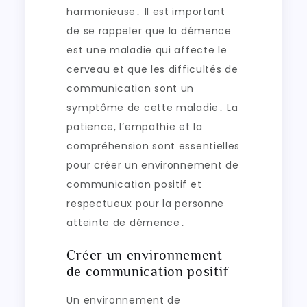
harmonieuse․ Il est important
de se rappeler que la démence
est une maladie qui affecte le
cerveau et que les difficultés de
communication sont un
symptôme de cette maladie․ La
patience, l’empathie et la
compréhension sont essentielles
pour créer un environnement de
communication positif et
respectueux pour la personne
atteinte de démence․
Créer un environnement
de communication positif
Un environnement de