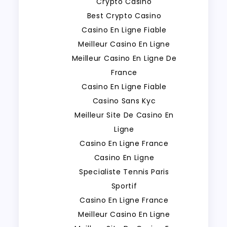
Crypto Casino
Best Crypto Casino
Casino En Ligne Fiable
Meilleur Casino En Ligne
Meilleur Casino En Ligne De
France
Casino En Ligne Fiable
Casino Sans Kyc
Meilleur Site De Casino En
Ligne
Casino En Ligne France
Casino En Ligne
Specialiste Tennis Paris
Sportif
Casino En Ligne France
Meilleur Casino En Ligne