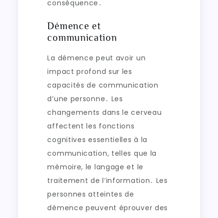
conséquence․
Démence et
communication
La démence peut avoir un
impact profond sur les
capacités de communication
d’une personne․ Les
changements dans le cerveau
affectent les fonctions
cognitives essentielles à la
communication, telles que la
mémoire, le langage et le
traitement de l’information․ Les
personnes atteintes de
démence peuvent éprouver des