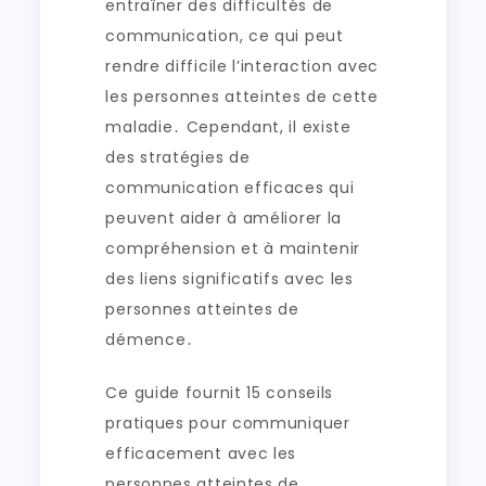
entraîner des difficultés de
communication, ce qui peut
rendre difficile l’interaction avec
les personnes atteintes de cette
maladie․ Cependant, il existe
des stratégies de
communication efficaces qui
peuvent aider à améliorer la
compréhension et à maintenir
des liens significatifs avec les
personnes atteintes de
démence․
Ce guide fournit 15 conseils
pratiques pour communiquer
efficacement avec les
personnes atteintes de