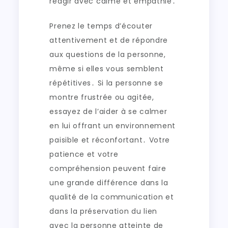
réagir avec calme et empathie․
Prenez le temps d’écouter
attentivement et de répondre
aux questions de la personne,
même si elles vous semblent
répétitives․ Si la personne se
montre frustrée ou agitée,
essayez de l’aider à se calmer
en lui offrant un environnement
paisible et réconfortant․ Votre
patience et votre
compréhension peuvent faire
une grande différence dans la
qualité de la communication et
dans la préservation du lien
avec la personne atteinte de