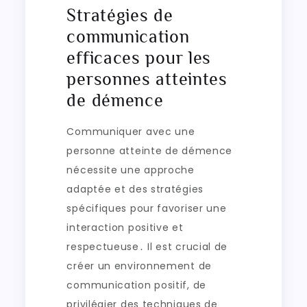
Stratégies de
communication
efficaces pour les
personnes atteintes
de démence
Communiquer avec une
personne atteinte de démence
nécessite une approche
adaptée et des stratégies
spécifiques pour favoriser une
interaction positive et
respectueuse․ Il est crucial de
créer un environnement de
communication positif, de
privilégier des techniques de