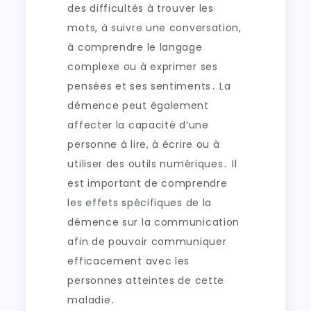
des difficultés à trouver les
mots, à suivre une conversation,
à comprendre le langage
complexe ou à exprimer ses
pensées et ses sentiments․ La
démence peut également
affecter la capacité d’une
personne à lire, à écrire ou à
utiliser des outils numériques․ Il
est important de comprendre
les effets spécifiques de la
démence sur la communication
afin de pouvoir communiquer
efficacement avec les
personnes atteintes de cette
maladie․