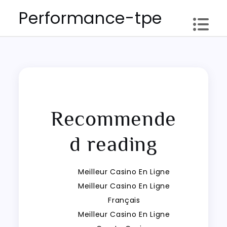
Aller
Performance-tpe
au
contenu
Recommende
d reading
Meilleur Casino En Ligne
Meilleur Casino En Ligne
Français
Meilleur Casino En Ligne