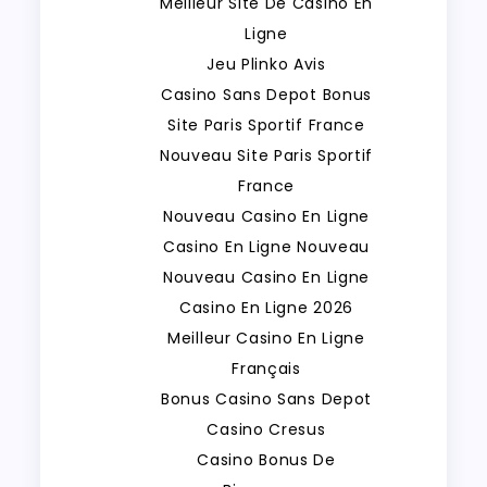
Meilleur Site De Casino En
Ligne
Jeu Plinko Avis
Casino Sans Depot Bonus
Site Paris Sportif France
Nouveau Site Paris Sportif
France
Nouveau Casino En Ligne
Casino En Ligne Nouveau
Nouveau Casino En Ligne
Casino En Ligne 2026
Meilleur Casino En Ligne
Français
Bonus Casino Sans Depot
Casino Cresus
Casino Bonus De