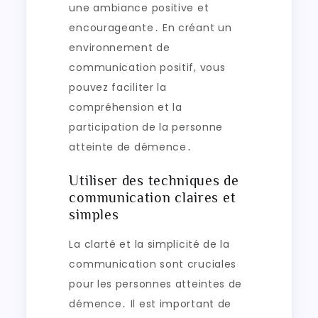
une ambiance positive et
encourageante․ En créant un
environnement de
communication positif, vous
pouvez faciliter la
compréhension et la
participation de la personne
atteinte de démence․
Utiliser des techniques de
communication claires et
simples
La clarté et la simplicité de la
communication sont cruciales
pour les personnes atteintes de
démence․ Il est important de