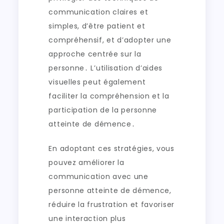
communication claires et
simples, d’être patient et
compréhensif, et d’adopter une
approche centrée sur la
personne․ L’utilisation d’aides
visuelles peut également
faciliter la compréhension et la
participation de la personne
atteinte de démence․
En adoptant ces stratégies, vous
pouvez améliorer la
communication avec une
personne atteinte de démence,
réduire la frustration et favoriser
une interaction plus