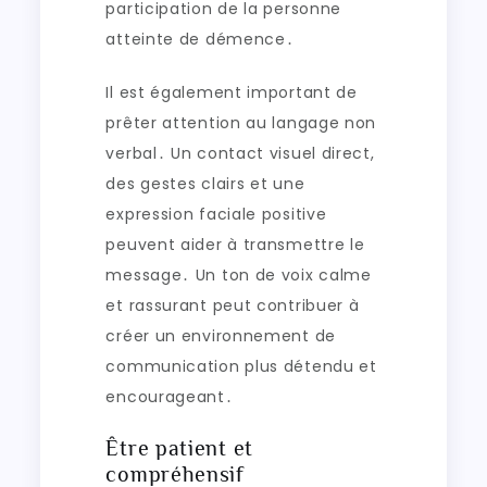
participation de la personne
atteinte de démence․
Il est également important de
prêter attention au langage non
verbal․ Un contact visuel direct,
des gestes clairs et une
expression faciale positive
peuvent aider à transmettre le
message․ Un ton de voix calme
et rassurant peut contribuer à
créer un environnement de
communication plus détendu et
encourageant․
Être patient et
compréhensif