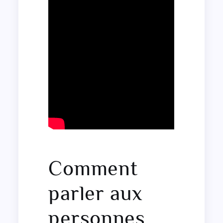
Comment
parler aux
personnes