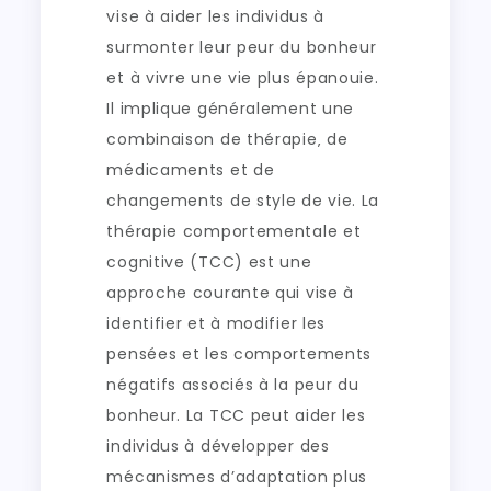
vise à aider les individus à
surmonter leur peur du bonheur
et à vivre une vie plus épanouie.
Il implique généralement une
combinaison de thérapie‚ de
médicaments et de
changements de style de vie. La
thérapie comportementale et
cognitive (TCC) est une
approche courante qui vise à
identifier et à modifier les
pensées et les comportements
négatifs associés à la peur du
bonheur. La TCC peut aider les
individus à développer des
mécanismes d’adaptation plus