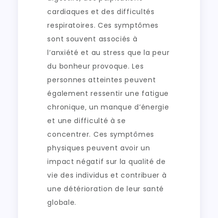
cardiaques et des difficultés
respiratoires. Ces symptômes
sont souvent associés à
l’anxiété et au stress que la peur
du bonheur provoque. Les
personnes atteintes peuvent
également ressentir une fatigue
chronique‚ un manque d’énergie
et une difficulté à se
concentrer. Ces symptômes
physiques peuvent avoir un
impact négatif sur la qualité de
vie des individus et contribuer à
une détérioration de leur santé
globale.