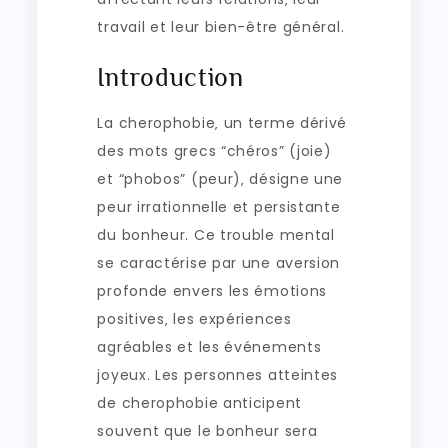
travail et leur bien-être général.
Introduction
La cherophobie‚ un terme dérivé
des mots grecs “chéros” (joie)
et “phobos” (peur)‚ désigne une
peur irrationnelle et persistante
du bonheur. Ce trouble mental
se caractérise par une aversion
profonde envers les émotions
positives‚ les expériences
agréables et les événements
joyeux. Les personnes atteintes
de cherophobie anticipent
souvent que le bonheur sera