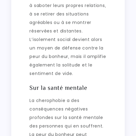
à saboter leurs propres relations‚
à se retirer des situations
agréables ou à se montrer
réservées et distantes.
L’isolement social devient alors
un moyen de défense contre la
peur du bonheur‚ mais il amplifie
également la solitude et le
sentiment de vide.
Sur la santé mentale
La cherophobie a des
conséquences négatives
profondes sur la santé mentale
des personnes qui en souffrent.
La peur du bonheur peut