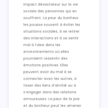
impact dévastateur sur la vie
sociale des personnes qui en
souffrent. La peur du bonheur
les pousse souvent à éviter les
situations sociales‚ à se retirer
des interactions et à se sentir
mal à l’aise dans les
environnements où elles
pourraient ressentir des
émotions positives. Elles
peuvent avoir du mal à se
connecter avec les autres‚ à
tisser des liens d’amitié ou à
s’engager dans des relations
amoureuses. La peur de la joie
et du bonheur peut les amener