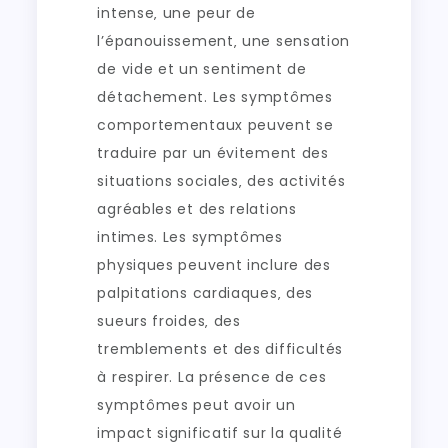
intense‚ une peur de
l’épanouissement‚ une sensation
de vide et un sentiment de
détachement. Les symptômes
comportementaux peuvent se
traduire par un évitement des
situations sociales‚ des activités
agréables et des relations
intimes. Les symptômes
physiques peuvent inclure des
palpitations cardiaques‚ des
sueurs froides‚ des
tremblements et des difficultés
à respirer. La présence de ces
symptômes peut avoir un
impact significatif sur la qualité