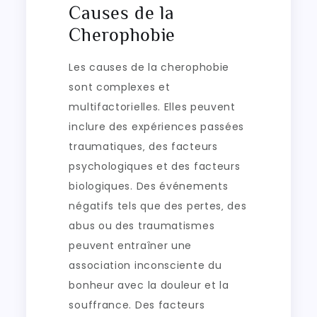
Causes de la
Cherophobie
Les causes de la cherophobie
sont complexes et
multifactorielles. Elles peuvent
inclure des expériences passées
traumatiques‚ des facteurs
psychologiques et des facteurs
biologiques. Des événements
négatifs tels que des pertes‚ des
abus ou des traumatismes
peuvent entraîner une
association inconsciente du
bonheur avec la douleur et la
souffrance. Des facteurs