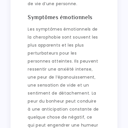
de vie d’une personne.
Symptômes émotionnels
Les symptômes émotionnels de
la cherophobie sont souvent les
plus apparents et les plus
perturbateurs pour les
personnes atteintes. Ils peuvent
ressentir une anxiété intense‚
une peur de l’épanouissement‚
une sensation de vide et un
sentiment de détachement. La
peur du bonheur peut conduire
à une anticipation constante de
quelque chose de négatif‚ ce
qui peut engendrer une humeur