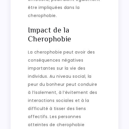
être impliquées dans la
cherophobie.
Impact de la
Cherophobie
La cherophobie peut avoir des
conséquences négatives
importantes sur la vie des
individus. Au niveau social‚ la
peur du bonheur peut conduire
à l’isolement‚ à l’évitement des
interactions sociales et à la
difficulté à tisser des liens
affectifs. Les personnes
atteintes de cherophobie