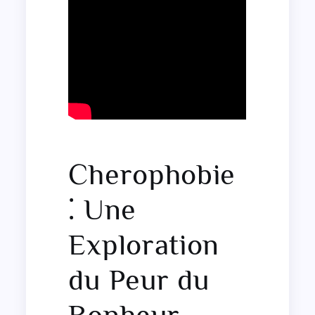
Cherophobie
⁚ Une
Exploration
du Peur du
Bonheur