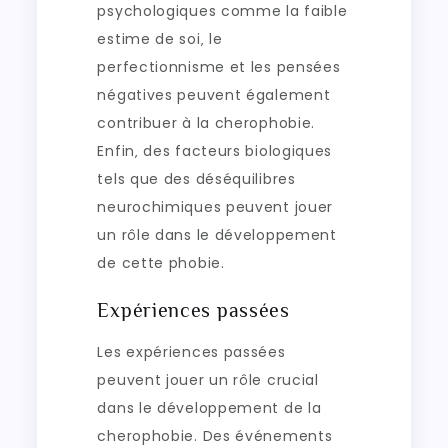
psychologiques comme la faible
estime de soi‚ le
perfectionnisme et les pensées
négatives peuvent également
contribuer à la cherophobie.
Enfin‚ des facteurs biologiques
tels que des déséquilibres
neurochimiques peuvent jouer
un rôle dans le développement
de cette phobie.
Expériences passées
Les expériences passées
peuvent jouer un rôle crucial
dans le développement de la
cherophobie. Des événements