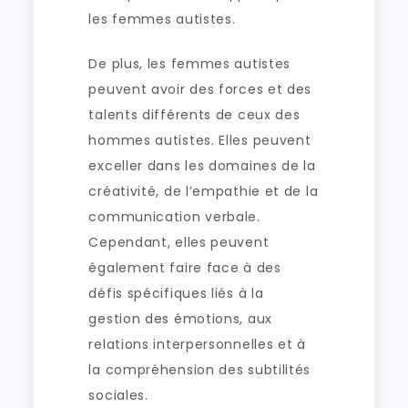
les femmes autistes.
De plus, les femmes autistes
peuvent avoir des forces et des
talents différents de ceux des
hommes autistes. Elles peuvent
exceller dans les domaines de la
créativité, de l’empathie et de la
communication verbale.
Cependant, elles peuvent
également faire face à des
défis spécifiques liés à la
gestion des émotions, aux
relations interpersonnelles et à
la compréhension des subtilités
sociales.