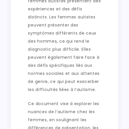
femmes autistes présentent des
expériences et des défis
distincts. Les femmes autistes
peuvent présenter des
symptômes différents de ceux
des hommes, ce qui rend le
diagnostic plus difficile. Elles
peuvent également faire face à
des défis spécifiques liés aux
normes sociales et aux attentes
de genre, ce qui peut exacerber
les difficultés liées à l’autisme.
Ce document vise à explorer les
nuances de l’autisme chez les
femmes, en soulignant les
différences de présentation, les