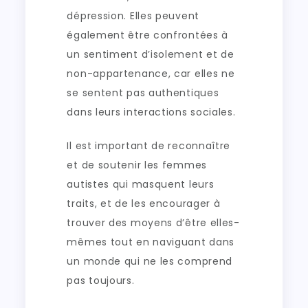
dépression. Elles peuvent
également être confrontées à
un sentiment d’isolement et de
non-appartenance, car elles ne
se sentent pas authentiques
dans leurs interactions sociales.
Il est important de reconnaître
et de soutenir les femmes
autistes qui masquent leurs
traits, et de les encourager à
trouver des moyens d’être elles-
mêmes tout en naviguant dans
un monde qui ne les comprend
pas toujours.