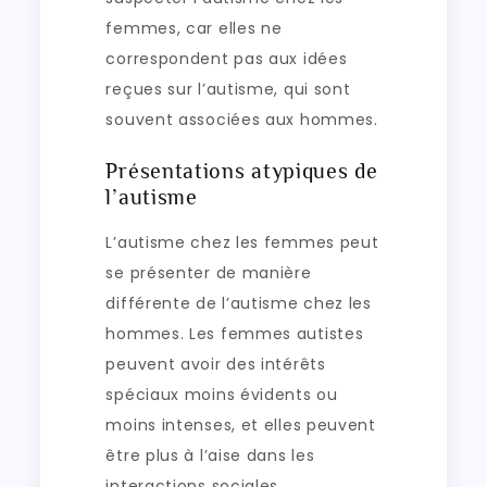
femmes, car elles ne
correspondent pas aux idées
reçues sur l’autisme, qui sont
souvent associées aux hommes.
Présentations atypiques de
l’autisme
L’autisme chez les femmes peut
se présenter de manière
différente de l’autisme chez les
hommes. Les femmes autistes
peuvent avoir des intérêts
spéciaux moins évidents ou
moins intenses, et elles peuvent
être plus à l’aise dans les
interactions sociales