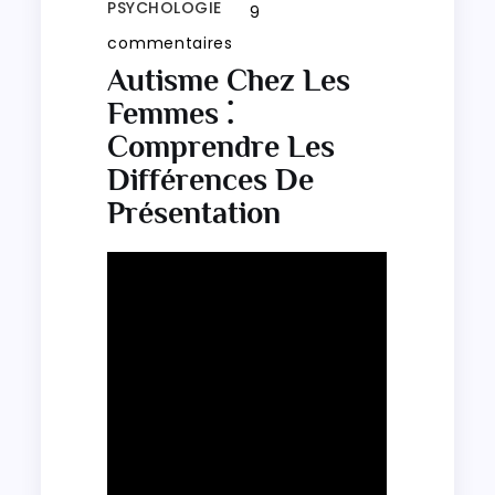
PSYCHOLOGIE
9
sur
commentaires
Autisme
Autisme Chez Les
chez
Femmes ⁚
les
Comprendre Les
femmes
Différences De
⁚
Présentation
comprendre
les
différences
de
présentation