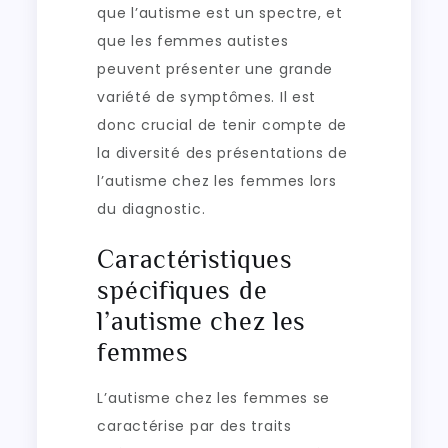
que l’autisme est un spectre, et
que les femmes autistes
peuvent présenter une grande
variété de symptômes. Il est
donc crucial de tenir compte de
la diversité des présentations de
l’autisme chez les femmes lors
du diagnostic.
Caractéristiques
spécifiques de
l’autisme chez les
femmes
L’autisme chez les femmes se
caractérise par des traits