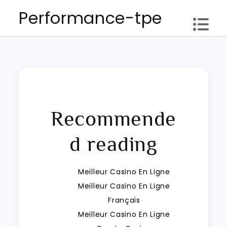
Aller
Performance-tpe
au
contenu
Recommende
d reading
Meilleur Casino En Ligne
Meilleur Casino En Ligne
Français
Meilleur Casino En Ligne