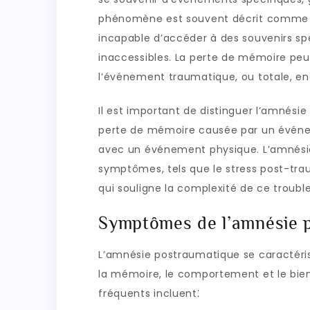
phénomène est souvent décrit comme u
incapable d’accéder à des souvenirs sp
inaccessibles. La perte de mémoire peut
l’événement traumatique, ou totale, e
Il est important de distinguer l’amnés
perte de mémoire causée par un événem
avec un événement physique. L’amnésie
symptômes, tels que le stress post-traum
qui souligne la complexité de ce trouble
Symptômes de l’amnésie 
L’amnésie postraumatique se caractéri
la mémoire, le comportement et le bien-
fréquents incluent⁚