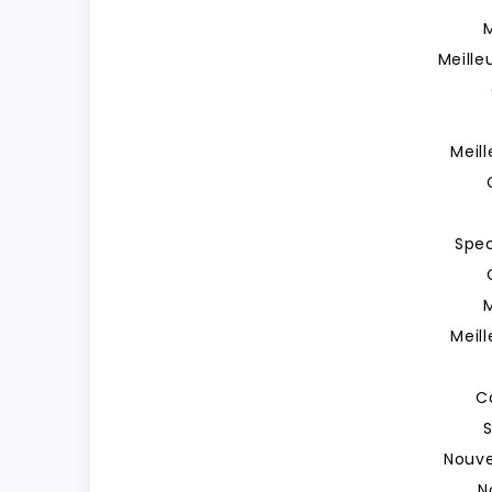
M
Meille
Meill
Spec
M
Meill
C
S
Nouve
N