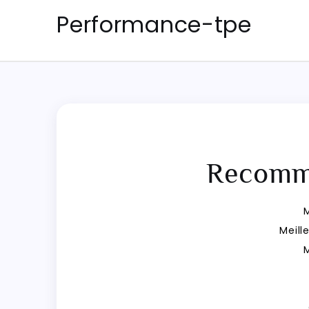
Aller
Performance-tpe
au
contenu
Recomm
M
Meill
M