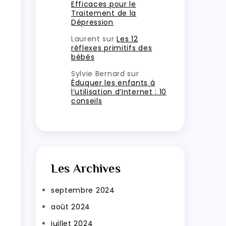
Efficaces pour le
Traitement de la
Dépression
Laurent
sur
Les 12
réflexes primitifs des
bébés
Sylvie Bernard
sur
Éduquer les enfants à
l’utilisation d’Internet : 10
conseils
Les Archives
septembre 2024
août 2024
juillet 2024