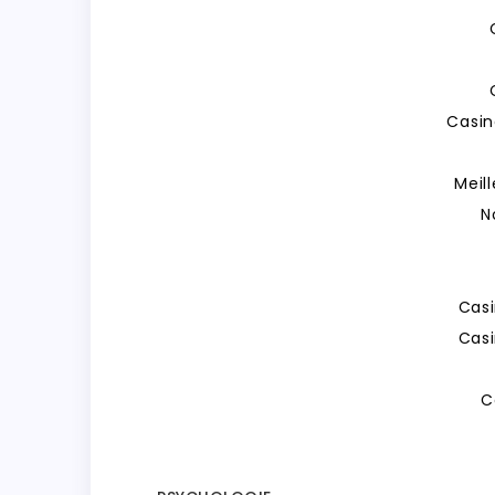
Casin
Meil
N
Casi
Casi
C