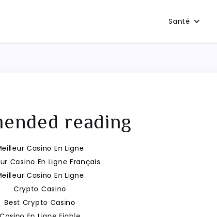
Santé
ended reading
eilleur Casino En Ligne
eur Casino En Ligne Français
eilleur Casino En Ligne
Crypto Casino
Best Crypto Casino
Casino En Ligne Fiable