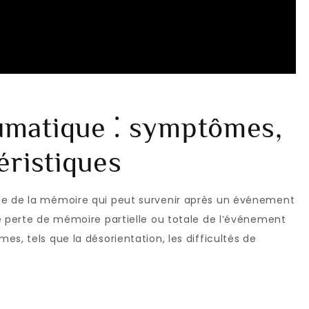
umatique ⁚ symptômes,
éristiques
le de la mémoire qui peut survenir après un événement
e perte de mémoire partielle ou totale de l’événement
s, tels que la désorientation, les difficultés de