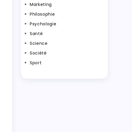
Marketing
Philosophie
Psychologie
Santé
Science
Société
Sport