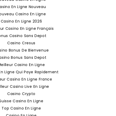
asino En Ligne Nouveau
ouveau Casino En Ligne
Casino En Ligne 2026
eur Casino En Ligne Français
onus Casino Sans Depot
Casino Cresus
sino Bonus De Bienvenue
asino Bonus Sans Depot
eilleur Casino En Ligne
En Ligne Qui Paye Rapidement
leur Casino En Ligne France
lleur Casino Live En Ligne
Casino Crypto
Suisse Casino En Ligne
Top Casino En Ligne
Casino En Ligne