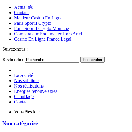
Actualités
Contact
Meilleur Casino En Ligne
Paris Sportif Crypto
Paris Sportif Crypto Monnaie
Comparateur Bookmaker Hors Arjel
Casino En Ligne France Légal
Suivez-nous :
Rechercher
Rechercher
La société
Nos solutions
Nos réalisations
Énergies renouvelables
Chauffage
Contact
Vous êtes ici :
Non catégorisé