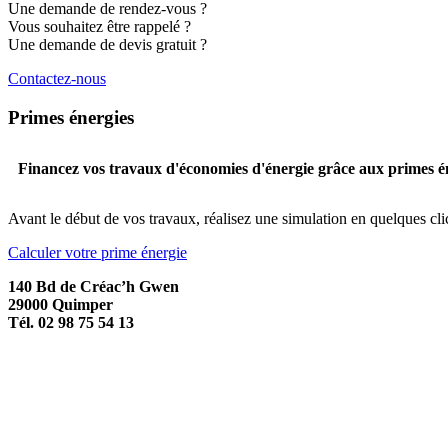
Une demande de rendez-vous ?
Vous souhaitez être rappelé ?
Une demande de devis gratuit ?
Contactez-nous
Primes énergies
Financez vos travaux d'économies d'énergie grâce aux primes é
Avant le début de vos travaux, réalisez une simulation en quelques cli
Calculer votre prime énergie
140 Bd de Créac’h Gwen
29000 Quimper
Tél. 02 98 75 54 13