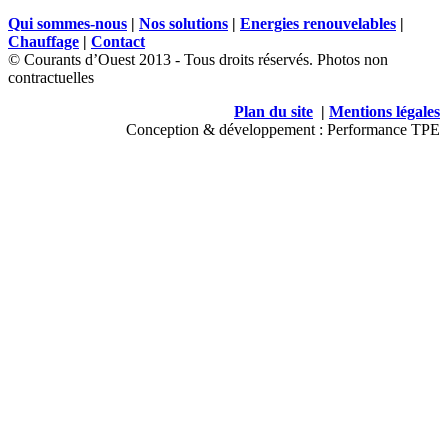
Qui sommes-nous
|
Nos solutions
|
Energies renouvelables
|
Chauffage
|
Contact
© Courants d’Ouest 2013 - Tous droits réservés. Photos non
contractuelles
Plan du site
|
Mentions légales
Conception & développement : Performance TPE