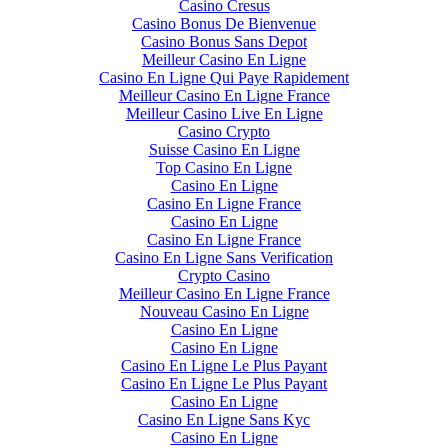
Casino Cresus
Casino Bonus De Bienvenue
Casino Bonus Sans Depot
Meilleur Casino En Ligne
Casino En Ligne Qui Paye Rapidement
Meilleur Casino En Ligne France
Meilleur Casino Live En Ligne
Casino Crypto
Suisse Casino En Ligne
Top Casino En Ligne
Casino En Ligne
Casino En Ligne France
Casino En Ligne
Casino En Ligne France
Casino En Ligne Sans Verification
Crypto Casino
Meilleur Casino En Ligne France
Nouveau Casino En Ligne
Casino En Ligne
Casino En Ligne
Casino En Ligne Le Plus Payant
Casino En Ligne Le Plus Payant
Casino En Ligne
Casino En Ligne Sans Kyc
Casino En Ligne